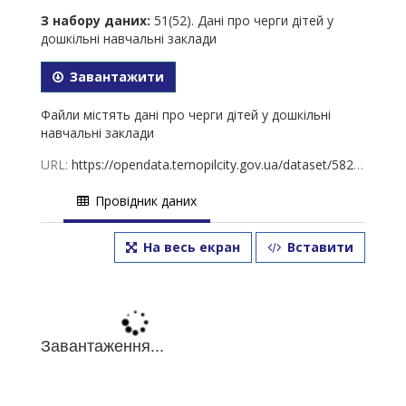
З набору даних:
51(52). Дані про черги дітей у
дошкільні навчальні заклади
Завантажити
Файли містять дані про черги дітей у дошкільні
навчальні заклади
URL:
https://opendata.ternopilcity.gov.ua/dataset/582973bd-df09-4701-902c-d6675a3b2cc4/resource/dbdb9629-0623-45d5-b0bb-a246be7fe324/download/51.-01.08.2023.xls
Провідник даних
На весь екран
Вставити