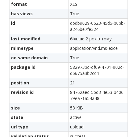
format
XLS
has views
True
id
dbdb9629-0623-45d5-b0bb-
a246be7fe324
last modified
більше 2 років тому
mimetype
application/vnd.ms-excel
on same domain
True
package id
582973bd-df09-4701-902c-
d6675a3b2cc4
position
21
revision id
84762aed-5bd3-4e53-b406-
79ea71a54a48
size
58 KiB
state
active
url type
upload
validation status
success