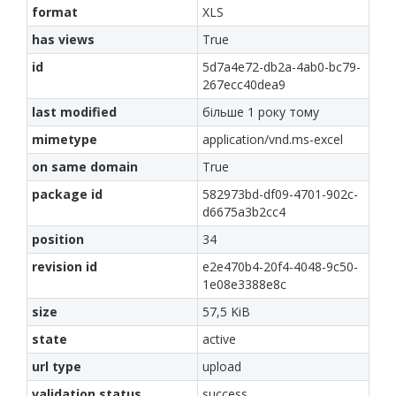
format
XLS
has views
True
id
5d7a4e72-db2a-4ab0-bc79-
267ecc40dea9
last modified
більше 1 року тому
mimetype
application/vnd.ms-excel
on same domain
True
package id
582973bd-df09-4701-902c-
d6675a3b2cc4
position
34
revision id
e2e470b4-20f4-4048-9c50-
1e08e3388e8c
size
57,5 KiB
state
active
url type
upload
validation status
success