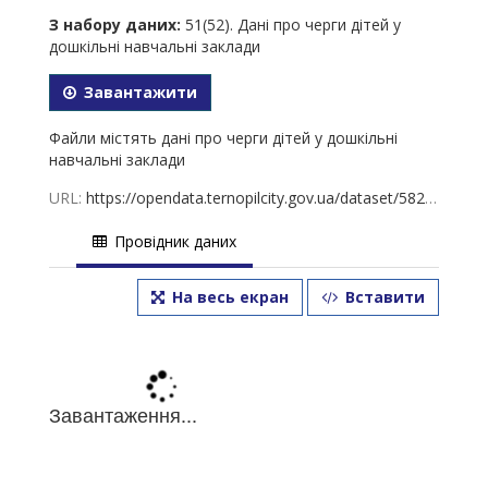
З набору даних:
51(52). Дані про черги дітей у
дошкільні навчальні заклади
Завантажити
Файли містять дані про черги дітей у дошкільні
навчальні заклади
URL:
https://opendata.ternopilcity.gov.ua/dataset/582973bd-df09-4701-902c-d6675a3b2cc4/resource/5d7a4e72-db2a-4ab0-bc79-267ecc40dea9/download/51.-30.09.2024.xls
Провідник даних
На весь екран
Вставити