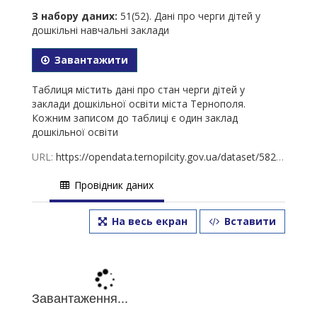
З набору даних:
51(52). Дані про черги дітей у
дошкільні навчальні заклади
Завантажити
Таблиця містить дані про стан черги дітей у
заклади дошкільної освіти міста Тернополя.
Кожним записом до таблиці є один заклад
дошкільної освіти
URL:
https://opendata.ternopilcity.gov.ua/dataset/582973bd-df09-4701-902c-d6675a3b2cc4/resource/bd82b757-9b58-4a97-8537-5f6060757a30/download/51.-01.08.2022.xls
Провідник даних
На весь екран
Вставити