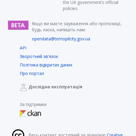
the UK government’s official
policies.
Якщо ви маєте зауваження або пропозиції,
будь ласка, напишіть нам:
opendata@ternopilcity.gov.ua
API
Зворотний зв'язок
Політика відкритих даних
Про портал
Дослідна експлуатація
За підтримки
Весь контент доступний за ліцензією
Creative