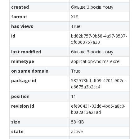
created
більше 3 років тому
format
XLS
has views
True
id
bd82b757-9b58-4a97-8537-
5f6060757a30
last modified
більше 3 років тому
mimetype
application/vnd.ms-excel
on same domain
True
package id
582973bd-df09-4701-902c-
d6675a3b2cc4
position
11
revision id
efe90431-03d6-4bd6-a8c0-
b0a2a13a21ad
size
58 KiB
state
active