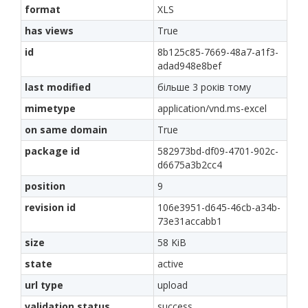
format
XLS
has views
True
id
8b125c85-7669-48a7-a1f3-
adad948e8bef
last modified
більше 3 років тому
mimetype
application/vnd.ms-excel
on same domain
True
package id
582973bd-df09-4701-902c-
d6675a3b2cc4
position
9
revision id
106e3951-d645-46cb-a34b-
73e31accabb1
size
58 KiB
state
active
url type
upload
validation status
success