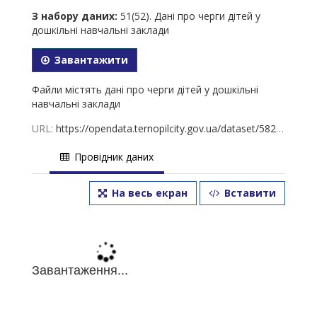
З набору даних:
51(52). Дані про черги дітей у
дошкільні навчальні заклади
Завантажити
Файли містять дані про черги дітей у дошкільні
навчальні заклади
URL:
https://opendata.ternopilcity.gov.ua/dataset/582973bd-df09-4701-902c-d6675a3b2cc4/resource/8b125c85-7669-48a7-a1f3-adad948e8bef/download/51.-01.05.2022.xls
Провідник даних
На весь екран
Вставити