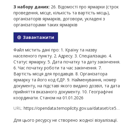
З набору даних:
26. Відомості про ярмарки (строк
проведення, місце, кількість та вартість місць),
організаторів ярмарків, договори, укладені з
організаторами таких ярмарків
Завантажити
Файл містить дані про: 1. Країну та назву
населеного пункту. 2. Адресу. 3. Спеціалізацію. 4.
Статус ярмарку. 5. Дата початку та дату закінчення.
6. Час початку роботи та час закінчення. 7.
Вартість місця для продавців. 8. Організатора
ярмарку та його код ЄДР. 9. Найменування, номер
документу, на підставі якого видано дозвіл, та дата
прийняття вказаного документу. 10. Географічні
координати. Станом на 01.01.2026
URL:
https://opendata.ternopilcity.gov.ua/dataset/ce5c05aa-a3ee-4fa7-95d8-0775154c7939/resource/4f11f52f-91f3-4750-ae7d-6c819d72e85d/download/26-01.01.2026.xlsx
Для цього ресурсу не створено жодної візуалізації.