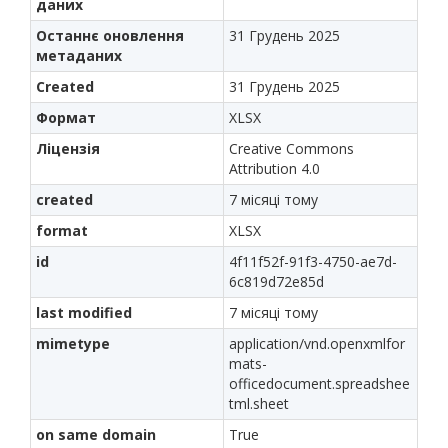
даних
Останнє оновлення
31 Грудень 2025
метаданих
Created
31 Грудень 2025
Формат
XLSX
Ліцензія
Creative Commons
Attribution 4.0
created
7 місяці тому
format
XLSX
id
4f11f52f-91f3-4750-ae7d-
6c819d72e85d
last modified
7 місяці тому
mimetype
application/vnd.openxmlfor
mats-
officedocument.spreadshee
tml.sheet
on same domain
True