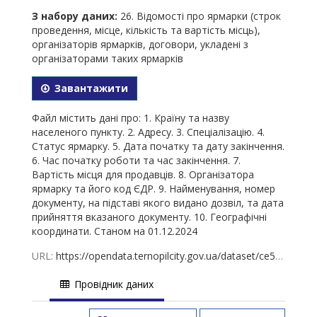
З набору даних:
26. Відомості про ярмарки (строк
проведення, місце, кількість та вартість місць),
організаторів ярмарків, договори, укладені з
організаторами таких ярмарків
Завантажити
Файл містить дані про: 1. Країну та назву
населеного пункту. 2. Адресу. 3. Спеціалізацію. 4.
Статус ярмарку. 5. Дата початку та дату закінчення.
6. Час початку роботи та час закінчення. 7.
Вартість місця для продавців. 8. Організатора
ярмарку та його код ЄДР. 9. Найменування, номер
документу, на підставі якого видано дозвіл, та дата
прийняття вказаного документу. 10. Географічні
координати. Станом на 01.12.2024
URL:
https://opendata.ternopilcity.gov.ua/dataset/ce5c05aa-a3ee-4fa7-95d8-0775154c7939/resource/71d7cf47-a701-4249-ba26-5dadb9048659/download/26-01.12.2024.xlsx
Провідник даних