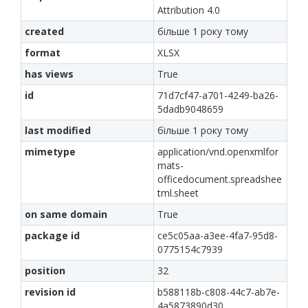
Attribution 4.0
created
більше 1 року тому
format
XLSX
has views
True
id
71d7cf47-a701-4249-ba26-
5dadb9048659
last modified
більше 1 року тому
mimetype
application/vnd.openxmlfor
mats-
officedocument.spreadshee
tml.sheet
on same domain
True
package id
ce5c05aa-a3ee-4fa7-95d8-
0775154c7939
position
32
revision id
b588118b-c808-44c7-ab7e-
4a5873890d30