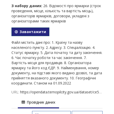
З набору даних:
26. Відомості про ярмарки (строк
проведення, місце, кількість та вартість місць),
організаторів ярмарків, договори, укладені з
організаторами таких ярмарків
Завантажити
Файл містить дані про: 1. Країну та назву
населеного пункту. 2. Адресу. 3. Спеціалізацію. 4.
Статус ярмарку. 5. Дата початку та дату закінчення.
6. Час початку роботи та час закінчення. 7.
Вартість місця для продавців. 8. Організатора
ярмарку та його код ЄДР. 9. Найменування, номер
документу, на підставі якого видано дозвіл, та дата
прийняття вказаного документу. 10. Географічні
координати. Станом на 01.09.2022
URL:
https://opendata.ternopilcity.gov.ua/dataset/ce5c05aa-a3ee-4fa7-95d8-0775154c7939/resource/1d2efda0-a418-460b-b356-0b7d4ea915d2/download/26-01.09.2022.xlsx
Провідник даних