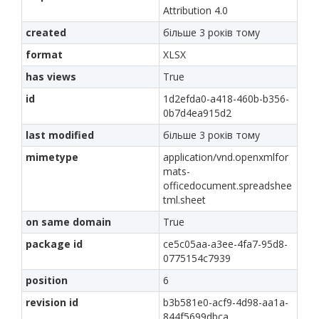
Attribution 4.0
created
більше 3 років тому
format
XLSX
has views
True
id
1d2efda0-a418-460b-b356-
0b7d4ea915d2
last modified
більше 3 років тому
mimetype
application/vnd.openxmlfor
mats-
officedocument.spreadshee
tml.sheet
on same domain
True
package id
ce5c05aa-a3ee-4fa7-95d8-
0775154c7939
position
6
revision id
b3b581e0-acf9-4d98-aa1a-
844f5699dbca