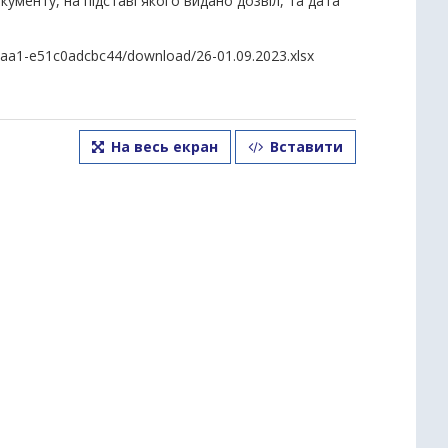
кументу, на підставі якого видано дозвіл, та дата
8aa1-e51c0adcbc44/download/26-01.09.2023.xlsx
На весь екран
Вставити