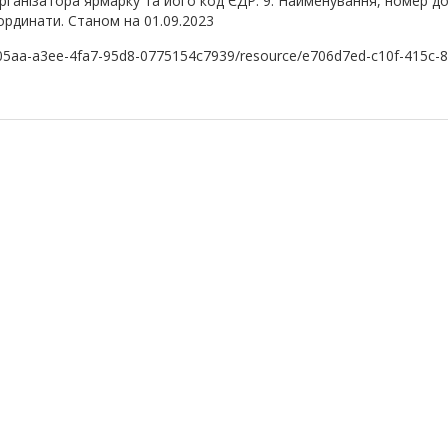
 Організатора ярмарку та його код ЄДР. 9. Найменування, номер до
ординати. Станом на 01.09.2023
e5c05aa-a3ee-4fa7-95d8-0775154c7939/resource/e706d7ed-c10f-415c-