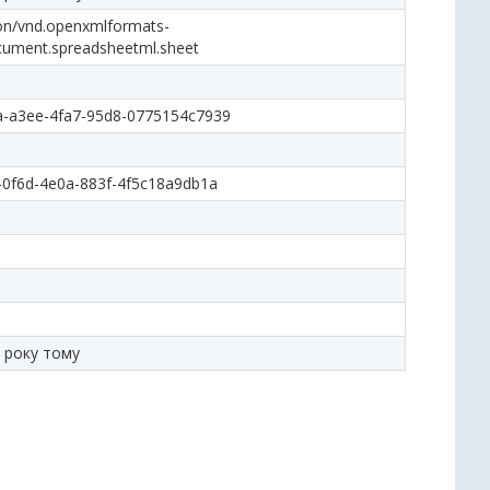
ion/vnd.openxmlformats-
cument.spreadsheetml.sheet
a-a3ee-4fa7-95d8-0775154c7939
-0f6d-4e0a-883f-4f5c18a9db1a
 року тому