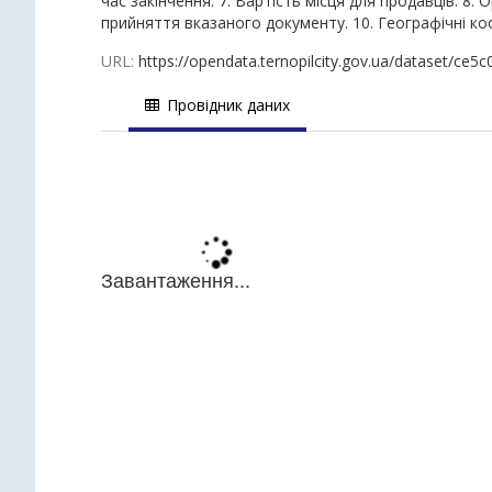
час закінчення. 7. Вартість місця для продавців. 8.
прийняття вказаного документу. 10. Географічні ко
URL:
https://opendata.ternopilcity.gov.ua/dataset/c
Провідник даних