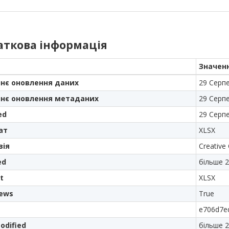
аткова інформація
Значен
нє оновлення даних
29 Серп
нє оновлення метаданих
29 Серп
ed
29 Серп
ат
XLSX
зія
Creative
ed
більше 2
t
XLSX
iews
True
e706d7e
odified
більше 2