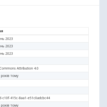
ня
ень 2023
ень 2023
ень 2023
 Commons Attribution 4.0
 років тому
d-c10f-415c-8aa1-e51c0adcbc44
 років тому