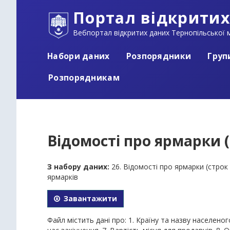
Портал відкритих
Вебпортал відкритих даних Тернопільської м
Набори даних
Розпорядники
Груп
Розпорядникам
Відомості про ярмарки (с
З набору даних:
26. Відомості про ярмарки (строк 
ярмарків
Завантажити
Файл містить дані про: 1. Країну та назву населеного