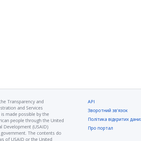
 the Transparency and
API
istration and Services
Зворотний зв'язок
is made possible by the
Політика відкритих дани
ican people through the United
nal Development (USAID)
Про портал
K government. The contents do
ews of USAID or the United