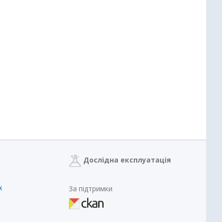
Дослідна експлуатація
х
За підтримки