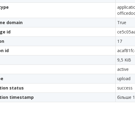
type
applicat
officedo
me domain
True
ge id
ce5c05a
on
17
on id
acaf81fc
9,5 KiB
active
pe
upload
tion status
success
ation timestamp
більше 1