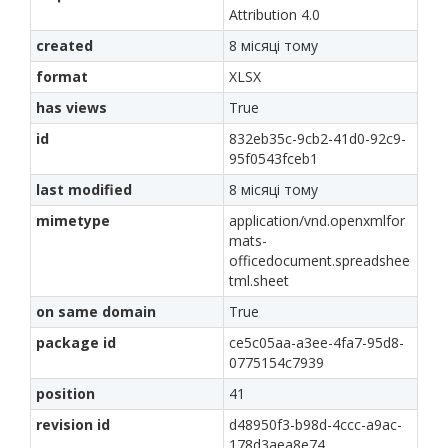
Attribution 4.0
created
8 місяці тому
format
XLSX
has views
True
id
832eb35c-9cb2-41d0-92c9-
95f0543fceb1
last modified
8 місяці тому
mimetype
application/vnd.openxmlfor
mats-
officedocument.spreadshee
tml.sheet
on same domain
True
package id
ce5c05aa-a3ee-4fa7-95d8-
0775154c7939
position
41
revision id
d48950f3-b98d-4ccc-a9ac-
178d3aea8e74