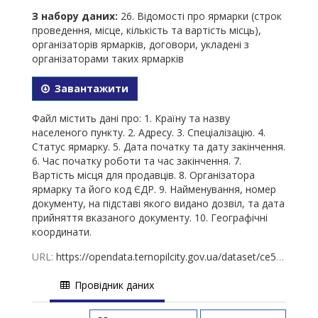
З набору даних:
26. Відомості про ярмарки (строк
проведення, місце, кількість та вартість місць),
організаторів ярмарків, договори, укладені з
організаторами таких ярмарків
Завантажити
Файл містить дані про: 1. Країну та назву
населеного пункту. 2. Адресу. 3. Спеціалізацію. 4.
Статус ярмарку. 5. Дата початку та дату закінчення.
6. Час початку роботи та час закінчення. 7.
Вартість місця для продавців. 8. Організатора
ярмарку та його код ЄДР. 9. Найменування, номер
документу, на підставі якого видано дозвіл, та дата
прийняття вказаного документу. 10. Географічні
координати.
URL:
https://opendata.ternopilcity.gov.ua/dataset/ce5c05aa-a3ee-4fa7-95d8-0775154c7939/resource/832eb35c-9cb2-41d0-92c9-95f0543fceb1/download/26-01.12.2025.xlsx
Провідник даних