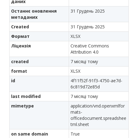
даних
Останнє оновлення
31 Грудень 2025
метаданих
Created
31 Грудень 2025
Формат
XLSX
Ліцензія
Creative Commons
Attribution 4.0
created
7 місяці тому
format
XLSX
id
4f11f52f-91f3-4750-ae7d-
6c819d72e85d
last modified
7 місяці тому
mimetype
application/vnd.openxmlfor
mats-
officedocument.spreadshee
tml.sheet
on same domain
True