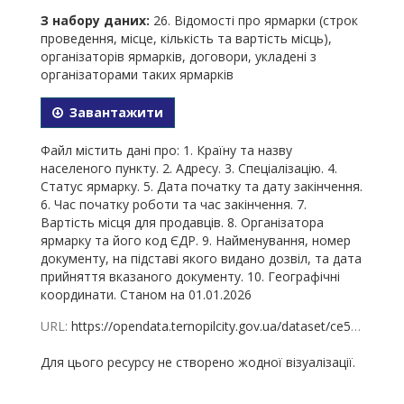
З набору даних:
26. Відомості про ярмарки (строк
проведення, місце, кількість та вартість місць),
організаторів ярмарків, договори, укладені з
організаторами таких ярмарків
Завантажити
Файл містить дані про: 1. Країну та назву
населеного пункту. 2. Адресу. 3. Спеціалізацію. 4.
Статус ярмарку. 5. Дата початку та дату закінчення.
6. Час початку роботи та час закінчення. 7.
Вартість місця для продавців. 8. Організатора
ярмарку та його код ЄДР. 9. Найменування, номер
документу, на підставі якого видано дозвіл, та дата
прийняття вказаного документу. 10. Географічні
координати. Станом на 01.01.2026
URL:
https://opendata.ternopilcity.gov.ua/dataset/ce5c05aa-a3ee-4fa7-95d8-0775154c7939/resource/4f11f52f-91f3-4750-ae7d-6c819d72e85d/download/26-01.01.2026.xlsx
Для цього ресурсу не створено жодної візуалізації.