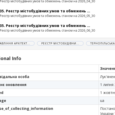
Реєстр містобудівних умов та обмежень станом на 2026_04_30
35. Реєстр містобудівних умов та обмежень ...
Реєстр містобудівних умов та обмежень станом на 2026_05_30
35. Реєстр містобудівних умов та обмежень ...
Реєстр містобудівних умов та обмежень станом на 2026_06_30
АВЛІННЯ АРХІТЕКТ...
РЕЄСТР МІСТОБУДІВНИ...
ТЕРНОПІЛЬСЬКА 
ional Info
Значен
відальна особа
Лук'яне
нє оновлення
1 липня 
ed
1 жовтня
age
ua
se_of_collecting_information
Постанов
України 