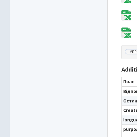
УПР
Addit
Поле
Відпо
Остан
Creat
langu
purpo