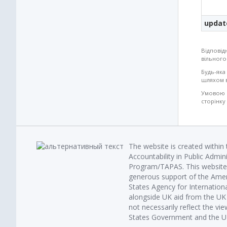
updat
Відповід
вільного
Будь-яка
шляхом в
Умовою б
сторінку
The website is created within
Accountability in Public Admin
Program/TAPAS. This website 
generous support of the Amer
States Agency for Internatio
alongside UK aid from the U
not necessarily reflect the vi
States Government and the UK 