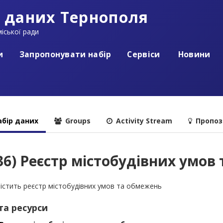
 даних Тернополя
іської ради
и
Запропонувати набір
Сервіси
Новини
бір даних
Groups
Activity Stream
Пропоз
36) Реєстр містобудівних умов
містить реєстр містобудівних умов та обмежень
та ресурси