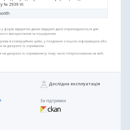
у № 2939-VI.
month
 у формі відкритих даних (відкриті дані) оприлюднюється для
ільного використання та поширення.
крема в комерційних цілях, у поєднанні з іншою інформацією або
м на джерело їх отримання.
на джерело їх отримання (у тому числі гіперпосилання на веб-
Дослідна експлуатація
х
За підтримки