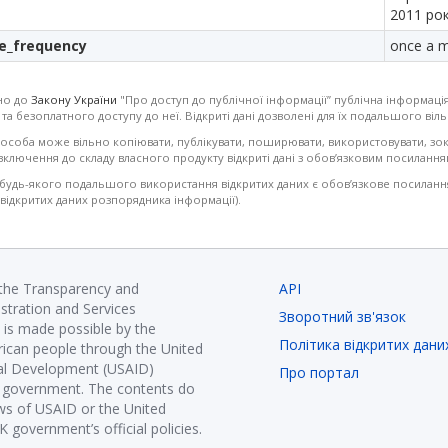
2011 рок
e_frequency
once a 
но до
Закону України
"Про доступ до публічної інформації” публічна інформація
 та безоплатного доступу до неї. Відкриті дані дозволені для їх подальшого в
 особа може вільно копіювати, публікувати, поширювати, використовувати, зо
ключення до складу власного продукту відкриті дані з обов’язковим посилання
удь-якого подальшого використання відкритих даних є обов’язкове посилання 
 відкритих даних розпорядника інформації).
 the Transparency and
API
istration and Services
Зворотний зв'язок
is made possible by the
Політика відкритих дани
ican people through the United
nal Development (USAID)
Про портал
K government. The contents do
ews of USAID or the United
government’s official policies.