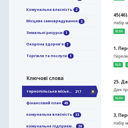
Комунальна власність
2
45(46
Місцеве самоврядування
2
Набір 
XLSX
Земельні ресурси
1
Охорона здоров'я
1
1. Пер
Торгівля та послуги
Перелік
1
XLS
Ключові слова
25. Да
Дані пр
тернопільська міськ...
217
XLSX
фінансовий план
40
комунальна власність
3. Пер
33
Набір м
комунальне підприєм...
26