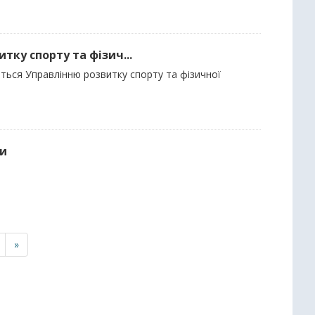
тку спорту та фізич...
ються Управлінню розвитку спорту та фізичної
ди
»