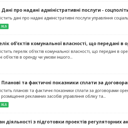
). Дані про надані адміністративні послуги - соцполіт
істить дані про надані адміністративні послуги управління соціал
XLS
релік об’єктів комунальної власності, що передані в о
істить перелік об’єктів комунальної власності, що передані в ор
і об’єктів в оренду чи умови іншого...
). Планові та фактичні показники сплати за договора
містить планові та фактичні показники сплати за договорами ор
 розміщення рекламних засобів управління обліку та...
XLS
лан діяльності з підготовки проектів регуляторних акт