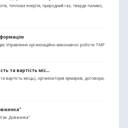
гія, теплова енергія, природний газ, тверде паливо,
інформацію
ацію Управління організаційно-виконавчої роботи ТМР
ть та вартість міс...
та вартість місць), організаторів ярмарків, договори,
Довженка"
І ім. Довженка"