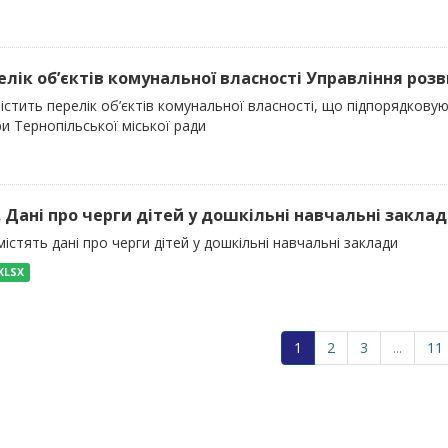
релік об’єктів комунальної власності Управління розви
істить перелік об’єктів комунальної власності, що підпорядкову
и Тернопільської міської ради
). Дані про черги дітей у дошкільні навчальні закла
істять дані про черги дітей у дошкільні навчальні заклади
XLSX
1
2
3
...
11