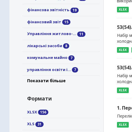
викорис
фінансова звітність
XLSX
19
фінансовий звіт
15
53(54
Управління житлово-...
11
Набір м
холодна
лікарські засоби
8
XLSX
комунальне майно
7
53(54
управління освіти і...
7
Набір м
Показати більше
холодн
XLSX
Формати
1. Пе
XLSX
156
Перелік
XLS
31
XLSX