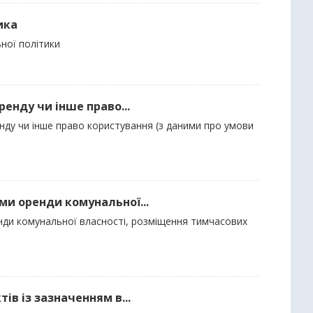
ика
ьної політики
ренду чи інше право...
енду чи інше право користування (з даними про умови
ми оренди комунальної...
енди комунальної власності, розміщення тимчасових
ів із зазначенням в...