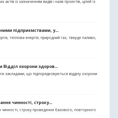
 актів із зазначенням видів і назв проектів, цілей їх
ними підприємствами, у...
гія, теплова енергія, природний газ, тверде паливо,
 Відділ охорони здоров...
оги закладами, що підпорядковуються відділу охорони
ння чинності, строку...
ня чинності, строку проведення базового, повторного