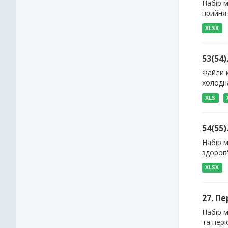
Набір м
прийнят
XLSX
53(54
Файли м
холодна
XLS
54(55
Набір 
здоров
XLSX
27. П
Набір м
та пері