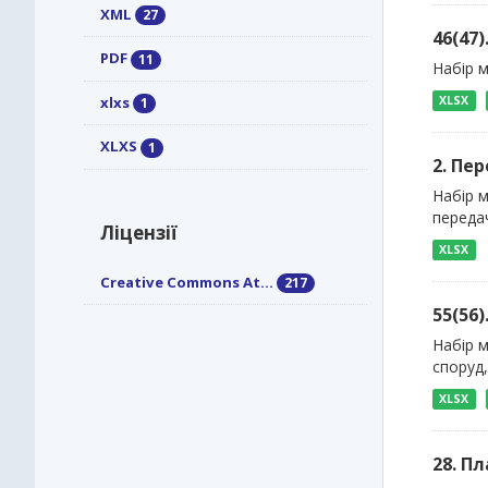
XML
27
46(47
PDF
11
Набір м
xlxs
XLSX
1
XLXS
1
2. Пе
Набір м
передач
Ліцензії
XLSX
Creative Commons At...
217
55(56
Набір 
споруд,
XLSX
28. П