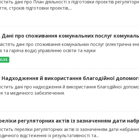
істить дані про План діяльності з підготовки проектів регуляторних
тя, строків підготовки проектів,...
). Дані про споживання комунальних послуг комуналь
істять дані про споживання комунальних послуг (електрична енер
 та гаряча вода) управлінню освіти та науки
XLSX
). Надходження й використання благодійної допомоги
містить дані про надходження й використання благодійної допом
'я та медичного забезпечення.
ереліки регуляторних актів із зазначенням дати набра
істить переліки регуляторних актів із зазначенням дати набран
одичного відстеження їх результативності та...