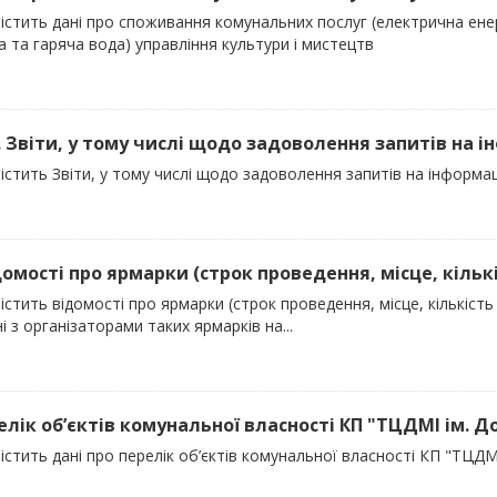
істить дані про споживання комунальних послуг (електрична енер
 та гаряча вода) управління культури і мистецтв
). Звіти, у тому числі щодо задоволення запитів на 
істить Звіти, у тому числі щодо задоволення запитів на інформ
домості про ярмарки (строк проведення, місце, кількіс
істить відомості про ярмарки (строк проведення, місце, кількість 
і з організаторами таких ярмарків на...
релік об’єктів комунальної власності КП "ТЦДМІ ім. 
істить дані про перелік об’єктів комунальної власності КП "ТЦДМ