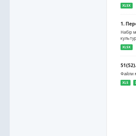
XLSX
1. Пе
Набір м
культур
XLSX
51(52
Файли м
XLS