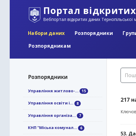
Портал відкритих
Вебпортал відкритих даних Тернопільської м
Набори даних
Розпорядники
Груп
Розпорядникам
Розпорядники
Управління житлово-...
15
217 
Управління освіти і...
8
Ключов
Управління організа...
7
КНП "Міська комунал...
6
53. Д