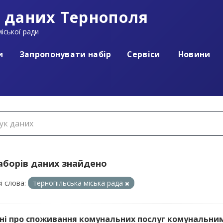
 даних Тернополя
іської ради
и
Запропонувати набір
Сервіси
Новини
наборів даних знайдено
і слова:
тернопільська міська рада
ані про споживання комунальних послуг комунальним