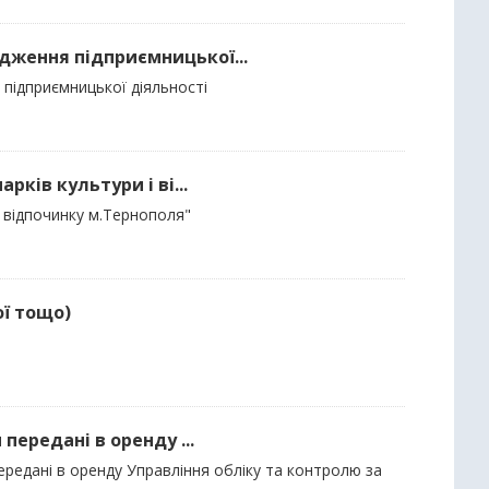
адження підприємницької...
підприємницької діяльності
рків культури і ві...
і відпочинку м.Тернополя"
ої тощо)
 передані в оренду ...
передані в оренду Управління обліку та контролю за