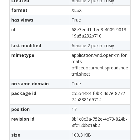
created
більше 2 років тому
format
XLSX
has views
True
id
68e3eed1-1ed3-4009-9013-
19a5a232b710
last modified
більше 2 років тому
mimetype
application/vnd.openxmlfor
mats-
officedocument.spreadshee
tml.sheet
on same domain
True
package id
c5554484-f0b8-4d7e-8772-
74a838169714
position
17
revision id
8b1c0c3a-752e-4e73-824b-
8fc12bbc1ab2
size
100,3 KiB