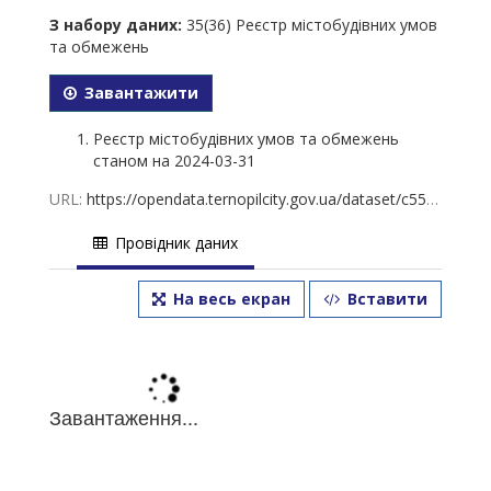
З набору даних:
35(36) Реєстр містобудівних умов
та обмежень
Завантажити
Реєстр містобудівних умов та обмежень
станом на 2024-03-31
URL:
https://opendata.ternopilcity.gov.ua/dataset/c5554484-f0b8-4d7e-8772-74a838169714/resource/68e3eed1-1ed3-4009-9013-19a5a232b710/download/35.-2024-03-31.xlsx
Провідник даних
На весь екран
Вставити