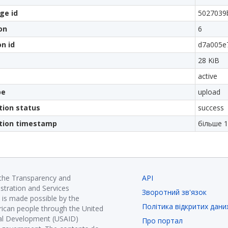
ge id
5027039
on
6
on id
d7a005e
28 KiB
active
pe
upload
tion status
success
ation timestamp
більше 1
 the Transparency and
API
istration and Services
Зворотний зв'язок
is made possible by the
Політика відкритих дани
ican people through the United
nal Development (USAID)
Про портал