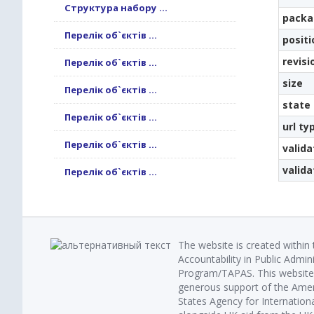
Структура набору ...
packa
Перелік об`єктів ...
positi
revisi
Перелік об`єктів ...
size
Перелік об`єктів ...
state
Перелік об`єктів ...
url ty
Перелік об`єктів ...
valida
valid
Перелік об`єктів ...
The website is created within
Accountability in Public Admin
Program/TAPAS. This website 
generous support of the Amer
States Agency for Internatio