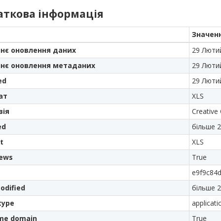
аткова інформація
Значен
нє оновлення даних
29 Люти
нє оновлення метаданих
29 Люти
ed
29 Люти
ат
XLS
зія
Creative
ed
більше 2
t
XLS
iews
True
e9f9c84
odified
більше 2
type
applicat
me domain
True