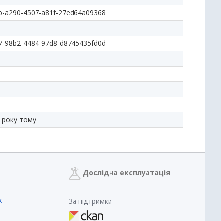
b-a290-4507-a81f-27ed64a09368
7-98b2-4484-97d8-d8745435fd0d
 року тому
Дослідна експлуатація
х
За підтримки