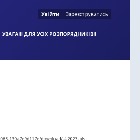
Увійти
Зареєструватись
УВАГА!!! ДЛЯ УСІХ РОЗПОРЯДНИКІВ!!
b063-130a7e9d117e/download/-4.2023-.xls