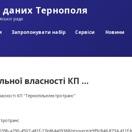
 даних Тернополя
іської ради
и
Запропонувати набір
Сервіси
Новини
ьної власності КП ...
власності КП "Тернопільелектротранс"
ктротранс
027039b-a290-4507-a81f-27ed64a09368/resource/e9f9c84d-8734-411f-