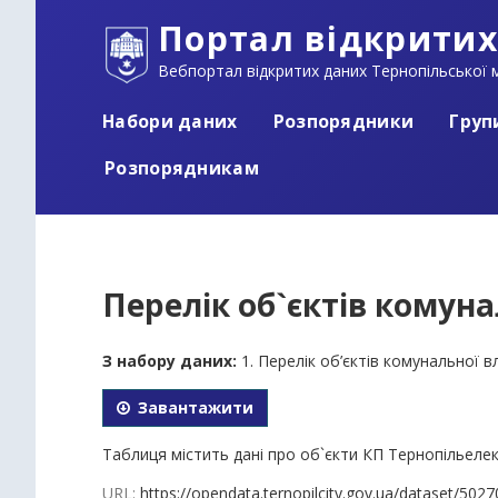
Портал відкритих
Вебпортал відкритих даних Тернопільської м
Набори даних
Розпорядники
Груп
Розпорядникам
Перелік об`єктів комунал
З набору даних:
1. Перелік об’єктів комунальної 
Завантажити
Таблиця містить дані про об`єкти КП Тернопільеле
URL:
https://opendata.ternopilcity.gov.ua/dataset/5