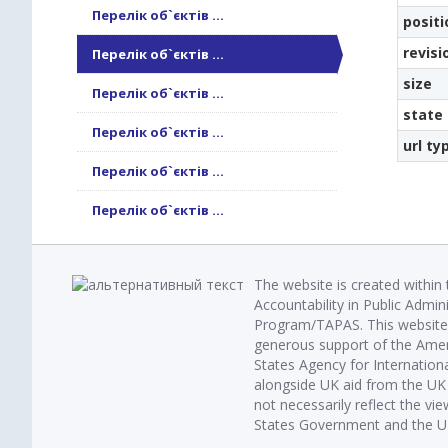
Перелік об`єктів ...
positi
revisi
Перелік об`єктів ...
size
Перелік об`єктів ...
state
Перелік об`єктів ...
url ty
Перелік об`єктів ...
Перелік об`єктів ...
The website is created within
Accountability in Public Admin
Program/TAPAS. This website 
generous support of the Amer
States Agency for Internatio
alongside UK aid from the U
not necessarily reflect the vi
States Government and the UK 