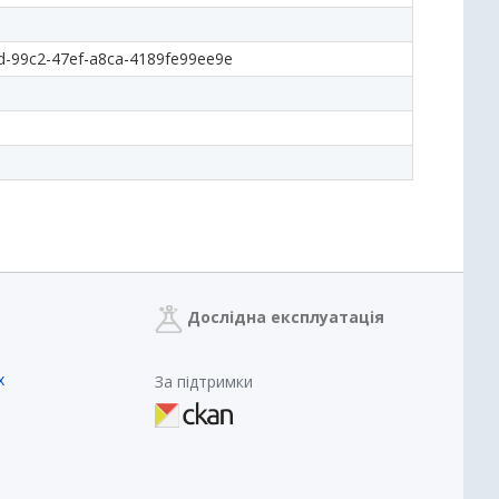
d-99c2-47ef-a8ca-4189fe99ee9e
Дослідна експлуатація
х
За підтримки