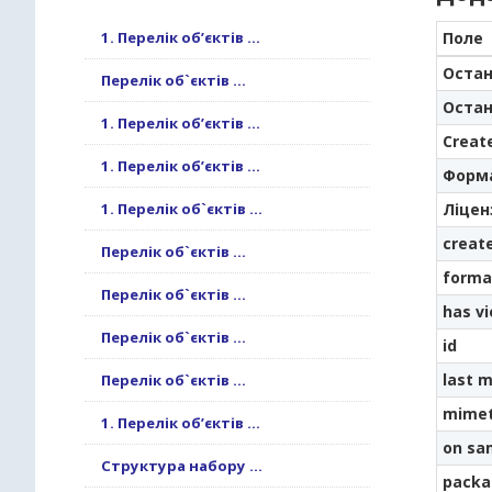
1. Перелік об’єктів ...
Поле
Остан
Перелік об`єктів ...
Остан
1. Перелік об’єктів ...
Creat
1. Перелік об’єктів ...
Форм
1. Перелік об`єктів ...
Ліцен
creat
Перелік об`єктів ...
forma
Перелік об`єктів ...
has v
Перелік об`єктів ...
id
last m
Перелік об`єктів ...
mime
1. Перелік об’єктів ...
on sa
Структура набору ...
packa