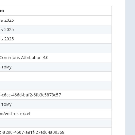
ня
нь 2025
нь 2025
нь 2025
 Commons Attribution 4.0
і тому
-c6cc-466d-baf2-6fb3c5878c57
і тому
ion/vnd.ms-excel
b-a290-4507-a81f-27ed64a09368