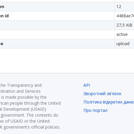
on
12
on id
4488ae7
27,5 KiB
active
pe
upload
 the Transparency and
API
istration and Services
Зворотний зв'язок
is made possible by the
Політика відкритих дани
ican people through the United
nal Development (USAID)
Про портал
K government. The contents do
ews of USAID or the United
government’s official policies.