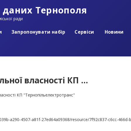
 даних Тернополя
іської ради
и
Запропонувати набір
Сервіси
Новини
ьної власності КП ...
власності КП "Тернопільелектротранс"
027039b-a290-4507-a81f-27ed64a09368/resource/7f92c837-c6cc-466d-