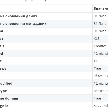
Значен
нє оновлення даних
31 Липе
нє оновлення метаданих
31 Липе
ed
31 Липе
ат
XLS
зія
Creative
ed
12 місяц
t
XLS
iews
True
7f92c837
odified
12 місяц
type
applicat
me domain
True
ge id
5027039