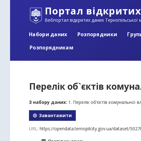
Портал відкритих
Вебпортал відкритих даних Тернопільської м
Набори даних
Розпорядники
Груп
Розпорядникам
Перелік об`єктів комунал
З набору даних:
1. Перелік об’єктів комунальної 
Завантажити
URL:
https://opendata.ternopilcity.gov.ua/dataset/5