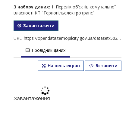
З набору даних:
1. Перелік об’єктів комунальної
власності КП "Тернопільелектротранс"
Завантажити
URL:
https://opendata.ternopilcity.gov.ua/dataset/5027039b-a290-4507-a81f-27ed64a09368/resource/850ea884-7353-4935-9eeb-fb5938f70dc5/download/-3-.2024-.xls
Провідник даних
На весь екран
Вставити