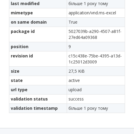
last modified
більше 1 року тому
mimetype
application/vnd.ms-excel
on same domain
True
package id
5027039b-a290-4507-a81f-
27ed64a09368
position
9
revision id
c15c438e-75be-4395-a13d-
1c25012d3009
size
27,5 KiB
state
active
url type
upload
validation status
success
validation timestamp
більше 1 року тому