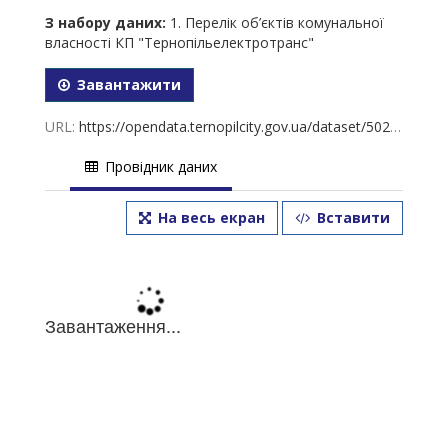
З набору даних:
1. Перелік об’єктів комунальної
власності КП "Тернопільелектротранс"
Завантажити
URL:
https://opendata.ternopilcity.gov.ua/dataset/5027039b-a290-4507-a81f-27ed64a09368/resource/afb0c91a-94f9-4a30-8310-a9ab5ec9244f/download/-1.2024-.xls
Провідник даних
На весь екран
Вставити