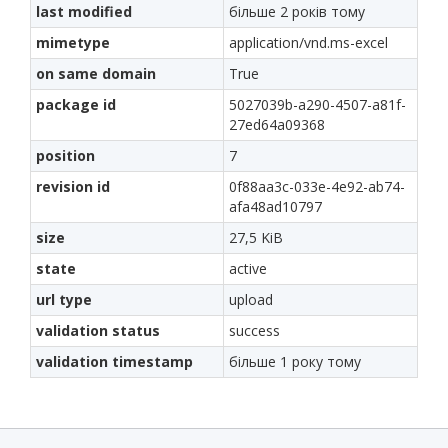
last modified
більше 2 років тому
mimetype
application/vnd.ms-excel
on same domain
True
package id
5027039b-a290-4507-a81f-
27ed64a09368
position
7
revision id
0f88aa3c-033e-4e92-ab74-
afa48ad10797
size
27,5 KiB
state
active
url type
upload
validation status
success
validation timestamp
більше 1 року тому