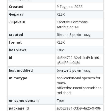
Created
9 Грудень 2022
Формат
XLSX
Ліцензія
Creative Commons
Attribution 4.0
created
більше 3 років тому
format
XLSX
has views
True
id
db544709-32ef-4cd9-b1d0-
a3bd55dc0d8d
last modified
більше 3 років тому
mimetype
application/vnd.openxmlfor
mats-
officedocument.spreadshee
tml.sheet
on same domain
True
package id
a3628a81-3db9-4a25-9798-