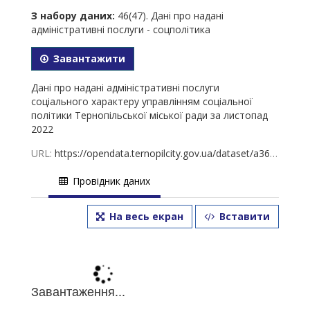
З набору даних:
46(47). Дані про надані
адміністративні послуги - соцполітика
Завантажити
Дані про надані адміністративні послуги
соціального характеру управлінням соціальної
політики Тернопільської міської ради за листопад
2022
URL:
https://opendata.ternopilcity.gov.ua/dataset/a3628a81-3db9-4a25-9798-167d419d6bc6/resource/db544709-32ef-4cd9-b1d0-a3bd55dc0d8d/download/43-2022.xlsx
Провідник даних
На весь екран
Вставити