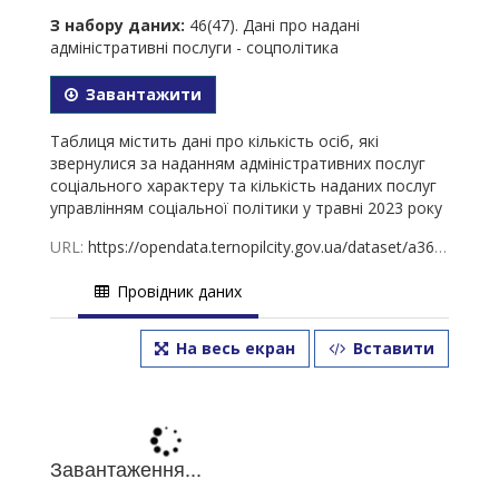
З набору даних:
46(47). Дані про надані
адміністративні послуги - соцполітика
Завантажити
Таблиця містить дані про кількість осіб, які
звернулися за наданням адміністративних послуг
соціального характеру та кількість наданих послуг
управлінням соціальної політики у травні 2023 року
URL:
https://opendata.ternopilcity.gov.ua/dataset/a3628a81-3db9-4a25-9798-167d419d6bc6/resource/c61be04a-5569-4080-aa3b-3684969f29a4/download/-2023.xlsx
Провідник даних
На весь екран
Вставити