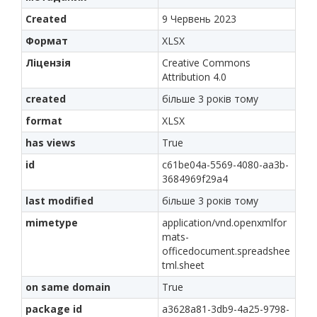
Created
9 Червень 2023
Формат
XLSX
Ліцензія
Creative Commons
Attribution 4.0
created
більше 3 років тому
format
XLSX
has views
True
id
c61be04a-5569-4080-aa3b-
3684969f29a4
last modified
більше 3 років тому
mimetype
application/vnd.openxmlfor
mats-
officedocument.spreadshee
tml.sheet
on same domain
True
package id
a3628a81-3db9-4a25-9798-