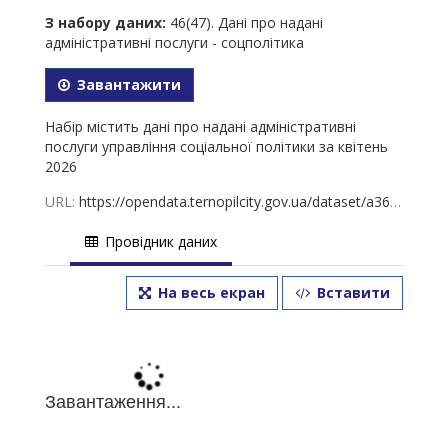
З набору даних:
46(47). Дані про надані
адміністративні послуги - соцполітика
Завантажити
Набір містить дані про надані адміністративні
послуги управління соціальної політики за квітень
2026
URL:
https://opendata.ternopilcity.gov.ua/dataset/a3628a81-3db9-4a25-9798-167d419d6bc6/resource/3e635196-61b4-4bd7-8252-92cd83b0f6a8/download/47-2026.xlsx
Провідник даних
На весь екран
Вставити