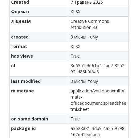
Created
7 Травень 2026
Формат
XLSX
Ліцензія
Creative Commons
Attribution 4.0
created
3 місяці тому
format
XLSX
has views
True
id
3e635196-61b4-4bd7-8252-
92cd83b0f6a8
last modified
3 місяці тому
mimetype
application/vnd.openxmlfor
mats-
officedocument.spreadshee
tml.sheet
on same domain
True
package id
a3628a81-3db9-4a25-9798-
167d419d6bc6