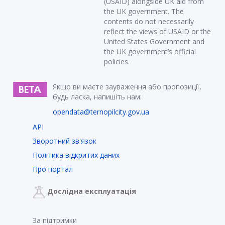
(USAID) alongside UK aid from
the UK government. The
contents do not necessarily
reflect the views of USAID or the
United States Government and
the UK government’s official
policies.
Якщо ви маєте зауваження або пропозиції,
будь ласка, напишіть нам:
opendata@ternopilcity.gov.ua
API
Зворотний зв'язок
Політика відкритих даних
Про портал
Дослідна експлуатація
За підтримки