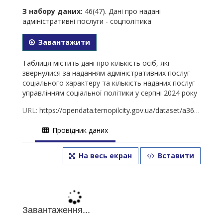
З набору даних:
46(47). Дані про надані
адміністративні послуги - соцполітика
Завантажити
Таблиця містить дані про кількість осіб, які
звернулися за наданням адміністративних послуг
соціального характеру та кількість наданих послуг
управлінням соціальної політики у серпні 2024 року
URL:
https://opendata.ternopilcity.gov.ua/dataset/a3628a81-3db9-4a25-9798-167d419d6bc6/resource/2ec9027d-ae46-401a-b985-087d1f95a4a2/download/46-2024.xls
Провідник даних
На весь екран
Вставити