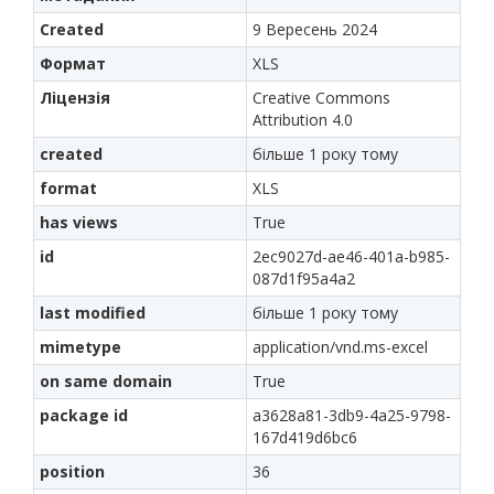
Created
9 Вересень 2024
Формат
XLS
Ліцензія
Creative Commons
Attribution 4.0
created
більше 1 року тому
format
XLS
has views
True
id
2ec9027d-ae46-401a-b985-
087d1f95a4a2
last modified
більше 1 року тому
mimetype
application/vnd.ms-excel
on same domain
True
package id
a3628a81-3db9-4a25-9798-
167d419d6bc6
position
36