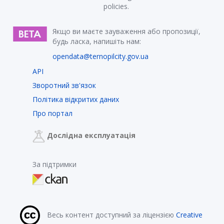
policies.
Якщо ви маєте зауваження або пропозиції,
будь ласка, напишіть нам:
opendata@ternopilcity.gov.ua
API
Зворотний зв'язок
Політика відкритих даних
Про портал
Дослідна експлуатація
За підтримки
Весь контент доступний за ліцензією
Creative