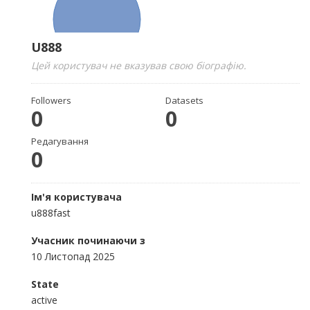
U888
Цей користувач не вказував свою біографію.
Followers
Datasets
0
0
Редагування
0
Ім'я користувача
u888fast
Учасник починаючи з
10 Листопад 2025
State
active