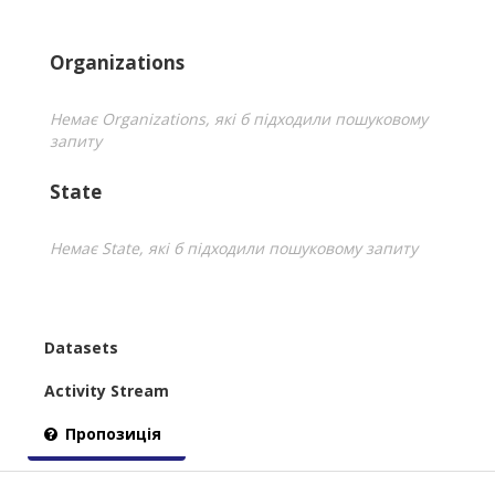
Organizations
Немає Organizations, які б підходили пошуковому
запиту
State
Немає State, які б підходили пошуковому запиту
Datasets
Activity Stream
Пропозиція