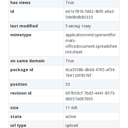
has views
True
id
e61e781b-fdd2-4bf0-a9a3-
5de8bdb80333
last modified
5 місяці тому
mimetype
application/vnd.openxmlfor
mats-
officedocument.spreadshee
tml.sheet
on same domain
True
package id
dca3558b-db0d-4705-af34-
7e6120f4576f
position
55
revision id
697b59cf-76d3-4441-8573-
d6037a087605
size
11 KiB
state
active
url type
upload