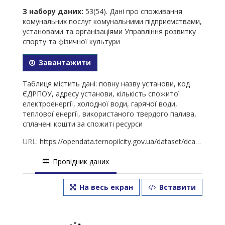
З набору даних:
53(54). Дані про споживання
комунальних послуг комунальними підприємствами,
установами та організаціями Управління розвитку
спорту та фізичної культури
Завантажити
Таблиця містить дані: повну назву установи, код
ЄДРПОУ, адресу установи, кількість спожитої
електроенергії, холодної води, гарячої води,
теплової енергії, використаного твердого палива,
сплачені кошти за спожиті ресурси
URL:
https://opendata.ternopilcity.gov.ua/dataset/dca3558b-db0d-4705-af34-7e6120f4576f/resource/e61e781b-fdd2-4bf0-a9a3-5de8bdb80333/download/53-2026-01.02.2026.xlsx
Провідник даних
На весь екран
Вставити