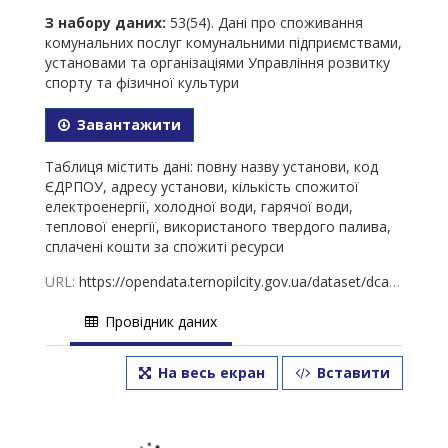
З набору даних:
53(54). Дані про споживання
комунальних послуг комунальними підприємствами,
установами та організаціями Управління розвитку
спорту та фізичної культури
Завантажити
Таблиця містить дані: повну назву установи, код
ЄДРПОУ, адресу установи, кількість спожитої
електроенергії, холодної води, гарячої води,
теплової енергії, використаного твердого палива,
сплачені кошти за спожиті ресурси
URL:
https://opendata.ternopilcity.gov.ua/dataset/dca3558b-db0d-4705-af34-7e6120f4576f/resource/a466acac-8ee0-424e-9cc3-5e46fccc5ea5/download/54-2022-.xlsx
Провідник даних
На весь екран
Вставити