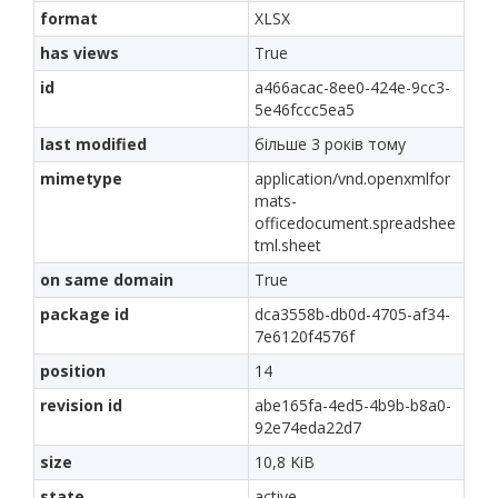
format
XLSX
has views
True
id
a466acac-8ee0-424e-9cc3-
5e46fccc5ea5
last modified
більше 3 років тому
mimetype
application/vnd.openxmlfor
mats-
officedocument.spreadshee
tml.sheet
on same domain
True
package id
dca3558b-db0d-4705-af34-
7e6120f4576f
position
14
revision id
abe165fa-4ed5-4b9b-b8a0-
92e74eda22d7
size
10,8 KiB
state
active