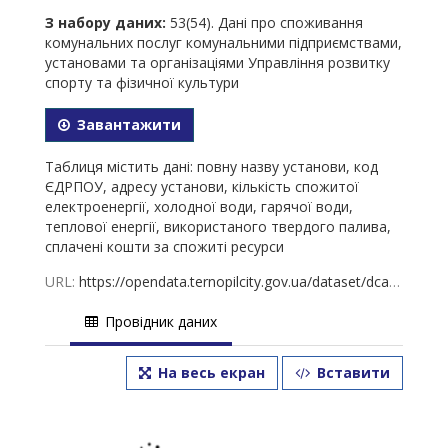
З набору даних:
53(54). Дані про споживання
комунальних послуг комунальними підприємствами,
установами та організаціями Управління розвитку
спорту та фізичної культури
Завантажити
Таблиця містить дані: повну назву установи, код
ЄДРПОУ, адресу установи, кількість спожитої
електроенергії, холодної води, гарячої води,
теплової енергії, використаного твердого палива,
сплачені кошти за спожиті ресурси
URL:
https://opendata.ternopilcity.gov.ua/dataset/dca3558b-db0d-4705-af34-7e6120f4576f/resource/2db145c9-2b2a-481b-8101-0fbaa6248d41/download/53-2024-09.12.2024.xlsx
Провідник даних
На весь екран
Вставити