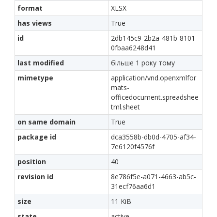
format
XLSX
has views
True
id
2db145c9-2b2a-481b-8101-
0fbaa6248d41
last modified
більше 1 року тому
mimetype
application/vnd.openxmlfor
mats-
officedocument.spreadshee
tml.sheet
on same domain
True
package id
dca3558b-db0d-4705-af34-
7e6120f4576f
position
40
revision id
8e786f5e-a071-4663-ab5c-
31ecf76aa6d1
size
11 KiB
state
active