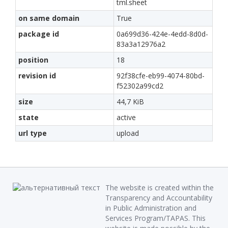
tml.sheet
on same domain
True
package id
0a699d36-424e-4edd-8d0d-
83a3a12976a2
position
18
revision id
92f38cfe-eb99-4074-80bd-
f52302a99cd2
size
44,7 KiB
state
active
url type
upload
The website is created within the
Transparency and Accountability
in Public Administration and
Services Program/TAPAS. This