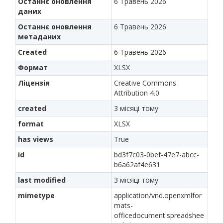
Останнє оновлення
6 Травень 2026
даних
Останнє оновлення
6 Травень 2026
метаданих
Created
6 Травень 2026
Формат
XLSX
Ліцензія
Creative Commons
Attribution 4.0
created
3 місяці тому
format
XLSX
has views
True
id
bd3f7c03-0bef-47e7-abcc-
b6a62af4e631
last modified
3 місяці тому
mimetype
application/vnd.openxmlfor
mats-
officedocument.spreadshee