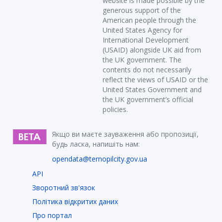
website is made possible by the
generous support of the
American people through the
United States Agency for
International Development
(USAID) alongside UK aid from
the UK government. The
contents do not necessarily
reflect the views of USAID or the
United States Government and
the UK government’s official
policies.
Якщо ви маєте зауваження або пропозиції,
будь ласка, напишіть нам:
opendata@ternopilcity.gov.ua
API
Зворотний зв'язок
Політика відкритих даних
Про портал