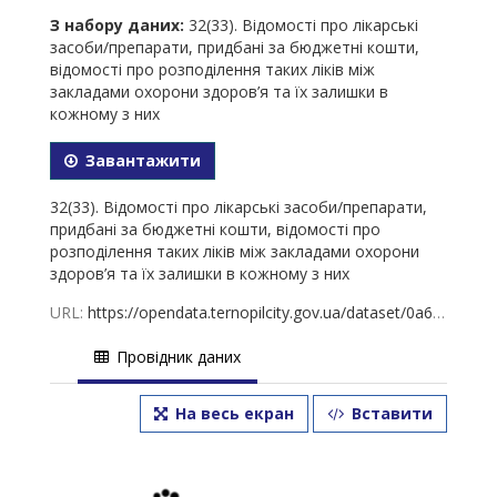
З набору даних:
32(33). Відомості про лікарські
засоби/препарати, придбані за бюджетні кошти,
відомості про розподілення таких ліків між
закладами охорони здоров’я та їх залишки в
кожному з них
Завантажити
32(33). Відомості про лікарські засоби/препарати,
придбані за бюджетні кошти, відомості про
розподілення таких ліків між закладами охорони
здоров’я та їх залишки в кожному з них
URL:
https://opendata.ternopilcity.gov.ua/dataset/0a699d36-424e-4edd-8d0d-83a3a12976a2/resource/bd3f7c03-0bef-47e7-abcc-b6a62af4e631/download/-.-01.05.2026.xlsx
Провідник даних
На весь екран
Вставити