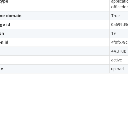
type
applicat
officedo
me domain
True
ge id
0a699d3
on
19
on id
4f0fb78c
44,3 KiB
active
pe
upload