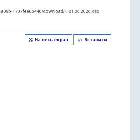
-a09b-1707fee6b446/download/-.-01.06.2026.xlsx
На весь екран
Вставити