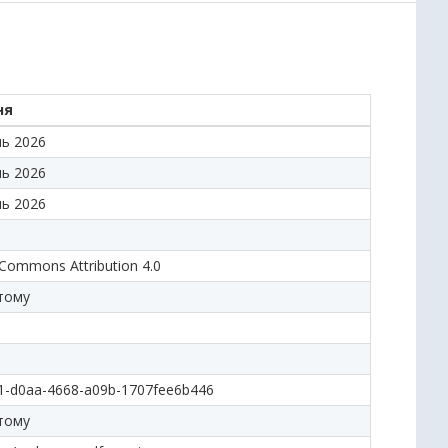
ня
нь 2026
нь 2026
нь 2026
 Commons Attribution 4.0
 тому
1-d0aa-4668-a09b-1707fee6b446
 тому