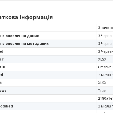
аткова інформація
Значен
нє оновлення даних
3 Черве
нє оновлення метаданих
3 Черве
ed
3 Черве
ат
XLSX
зія
Creative
ed
2 місяці
t
XLSX
iews
True
2180a1e
odified
2 місяці