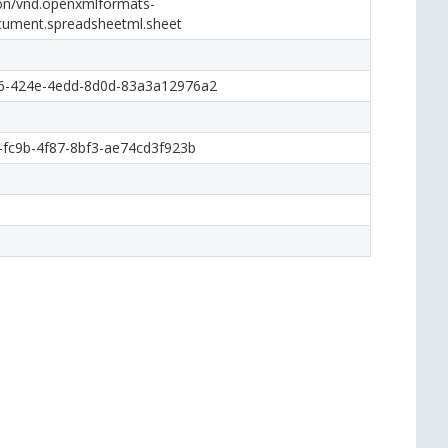
ion/vnd.openxmlformats-
cument.spreadsheetml.sheet
6-424e-4edd-8d0d-83a3a12976a2
-fc9b-4f87-8bf3-ae74cd3f923b