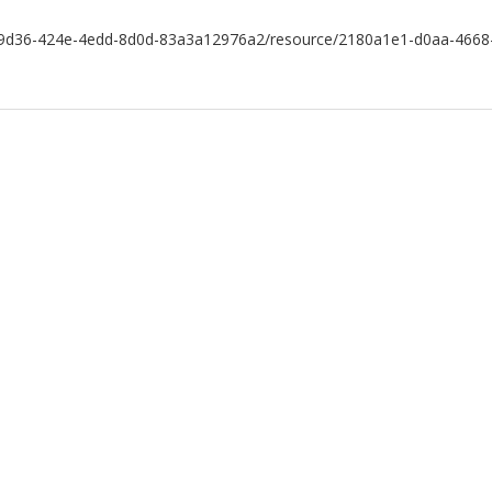
0a699d36-424e-4edd-8d0d-83a3a12976a2/resource/2180a1e1-d0aa-4668