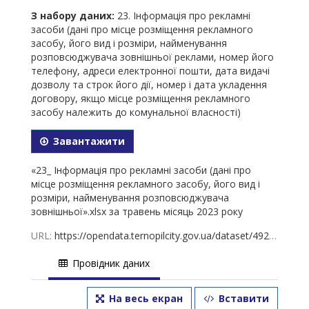
З набору даних:
23. Інформація про рекламні
засоби (дані про місце розміщення рекламного
засобу, його вид і розміри, найменування
розповсюджувача зовнішньої реклами, номер його
телефону, адреси електронної пошти, дата видачі
дозволу та строк його дії, номер і дата укладення
договору, якщо місце розміщення рекламного
засобу належить до комунальної власності)
Завантажити
«23_ Інформація про рекламні засоби (дані про
місце розміщення рекламного засобу, його вид і
розміри, найменування розповсюджувача
зовнішньої».xlsx за травень місяць 2023 року
URL:
https://opendata.ternopilcity.gov.ua/dataset/49239247-23b4-44ab-9b47-0e0a42e2e072/resource/cc7c8353-79d7-4b08-bf7d-ce2c8fcaa579/download/23_-.xlsx
Провідник даних
На весь екран
Вставити