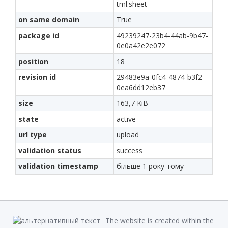
tml.sheet
on same domain
True
package id
49239247-23b4-44ab-9b47-
0e0a42e2e072
position
18
revision id
29483e9a-0fc4-4874-b3f2-
0ea6dd12eb37
size
163,7 KiB
state
active
url type
upload
validation status
success
validation timestamp
більше 1 року тому
The website is created within the