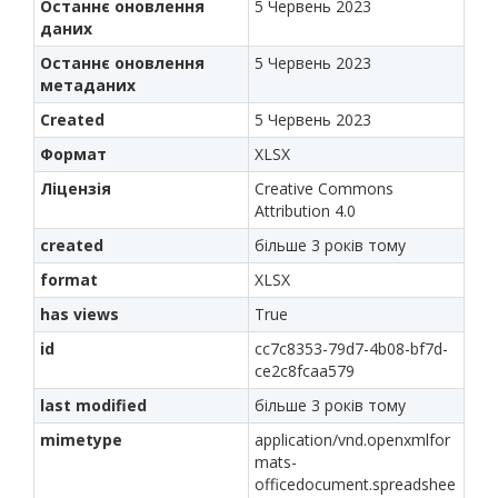
Останнє оновлення
5 Червень 2023
даних
Останнє оновлення
5 Червень 2023
метаданих
Created
5 Червень 2023
Формат
XLSX
Ліцензія
Creative Commons
Attribution 4.0
created
більше 3 років тому
format
XLSX
has views
True
id
cc7c8353-79d7-4b08-bf7d-
ce2c8fcaa579
last modified
більше 3 років тому
mimetype
application/vnd.openxmlfor
mats-
officedocument.spreadshee