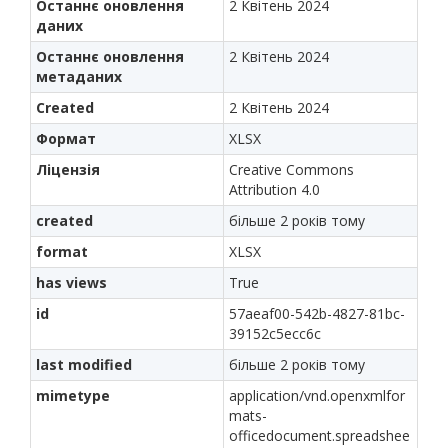
Останнє оновлення
2 Квітень 2024
даних
Останнє оновлення
2 Квітень 2024
метаданих
Created
2 Квітень 2024
Формат
XLSX
Ліцензія
Creative Commons
Attribution 4.0
created
більше 2 років тому
format
XLSX
has views
True
id
57aeaf00-542b-4827-81bc-
39152c5ecc6c
last modified
більше 2 років тому
mimetype
application/vnd.openxmlfor
mats-
officedocument.spreadshee