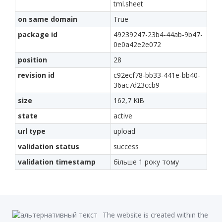
tml.sheet
on same domain
True
package id
49239247-23b4-44ab-9b47-
0e0a42e2e072
position
28
revision id
c92ecf78-bb33-441e-bb40-
36ac7d23ccb9
size
162,7 KiB
state
active
url type
upload
validation status
success
validation timestamp
більше 1 року тому
The website is created within the