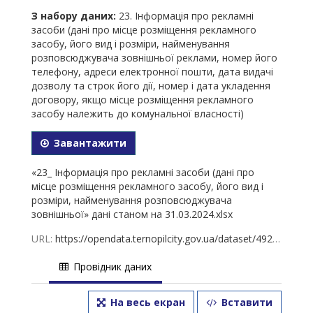
З набору даних:
23. Інформація про рекламні
засоби (дані про місце розміщення рекламного
засобу, його вид і розміри, найменування
розповсюджувача зовнішньої реклами, номер його
телефону, адреси електронної пошти, дата видачі
дозволу та строк його дії, номер і дата укладення
договору, якщо місце розміщення рекламного
засобу належить до комунальної власності)
Завантажити
«23_ Інформація про рекламні засоби (дані про
місце розміщення рекламного засобу, його вид і
розміри, найменування розповсюджувача
зовнішньої» дані станом на 31.03.2024.xlsx
URL:
https://opendata.ternopilcity.gov.ua/dataset/49239247-23b4-44ab-9b47-0e0a42e2e072/resource/57aeaf00-542b-4827-81bc-39152c5ecc6c/download/23_-31.03.2024.xlsx
Провідник даних
На весь екран
Вставити