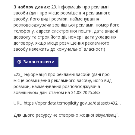
З набору даних:
23. Інформація про рекламні
засоби (дані про місце розміщення рекламного
засобу, його вид і розміри, найменування
розповсюджувача зовнішньої реклами, номер його
телефону, адреси електронної пошти, дата видачі
дозволу та строк його дії, номер і дата укладення
договору, якщо місце розміщення рекламного
засобу належить до комунальної власності)
Завантажити
«23_ Інформація про рекламні засоби (дані про
місце розміщення рекламного засобу, його вид і
розміри, найменування розповсюджувача
зовнішньої» дані станом на 31.08.2025.xlsx
URL:
https://opendata.ternopilcity.gov.ua/dataset/49239247-23b4-44ab-9b47-0e0a42e2e072/resource/7396ca54-d71f-4269-8f31-bed196705fa6/download/23_-31.08.2025.xlsx
Для цього ресурсу не створено жодної візуалізації.