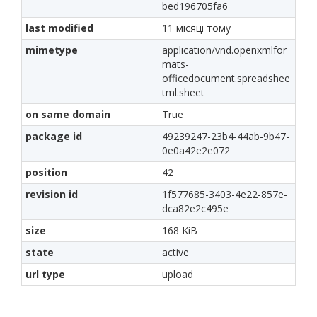
bed196705fa6
last modified
11 місяці тому
mimetype
application/vnd.openxmlfor
mats-
officedocument.spreadshee
tml.sheet
on same domain
True
package id
49239247-23b4-44ab-9b47-
0e0a42e2e072
position
42
revision id
1f577685-3403-4e22-857e-
dca82e2c495e
size
168 KiB
state
active
url type
upload