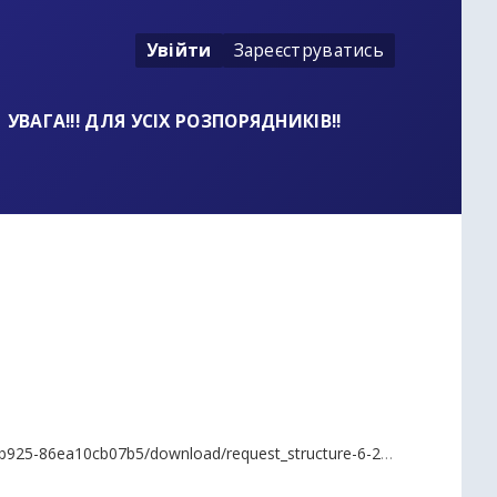
Увійти
Зареєструватись
УВАГА!!! ДЛЯ УСІХ РОЗПОРЯДНИКІВ!!
25-86ea10cb07b5/download/request_structure-6-2.xlsx