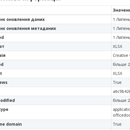
Значен
нє оновлення даних
1 Липен
нє оновлення метаданих
1 Липен
ed
1 Липен
ат
XLSX
зія
Creative
ed
більше 2
t
XLSX
iews
True
a6c9b42
odified
більше 2
type
applicat
officedo
me domain
True