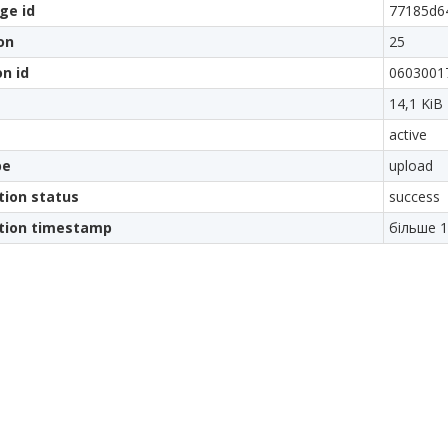
ge id
77185d6
on
25
on id
0603001
14,1 KiB
active
pe
upload
tion status
success
ation timestamp
більше 1