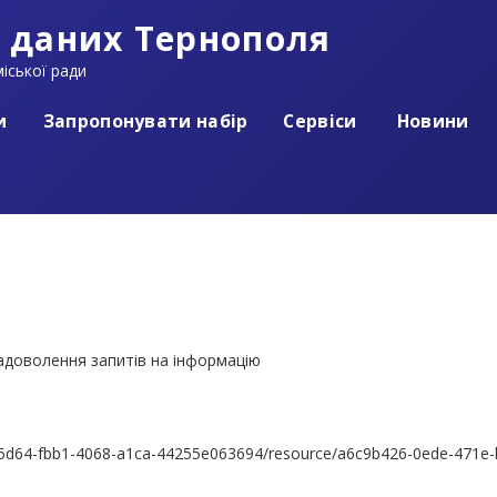
 даних Тернополя
іської ради
и
Запропонувати набір
Сервіси
Новини
 задоволення запитів на інформацію
185d64-fbb1-4068-a1ca-44255e063694/resource/a6c9b426-0ede-471e-b9