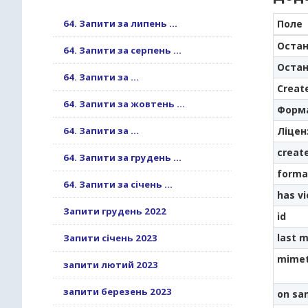
64. Запити за липень ...
Поле
Остан
64. Запити за серпень ...
Остан
64. Запити за ...
Creat
64. Запити за жовтень ...
Форм
64. Запити за ...
Ліцен
creat
64. Запити за грудень ...
forma
64. Запити за січень ...
has v
Запити грудень 2022
id
last m
Запити січень 2023
mime
запити лютий 2023
запити березень 2023
on sa