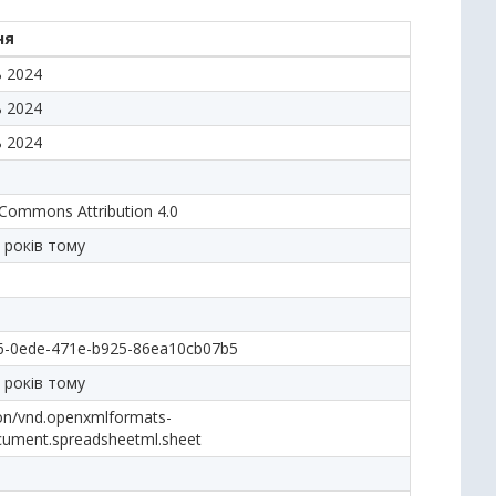
ня
ь 2024
ь 2024
ь 2024
 Commons Attribution 4.0
 років тому
6-0ede-471e-b925-86ea10cb07b5
 років тому
ion/vnd.openxmlformats-
cument.spreadsheetml.sheet