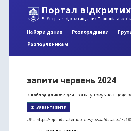
Портал відкритих
Вебпортал відкритих даних Тернопільської м
Набори даних
Розпорядники
Груп
Розпорядникам
запити червень 2024
З набору даних:
63(64). Звіти, у тому числі щодо
Завантажити
URL:
https://opendata.ternopilcity.gov.ua/dataset/77