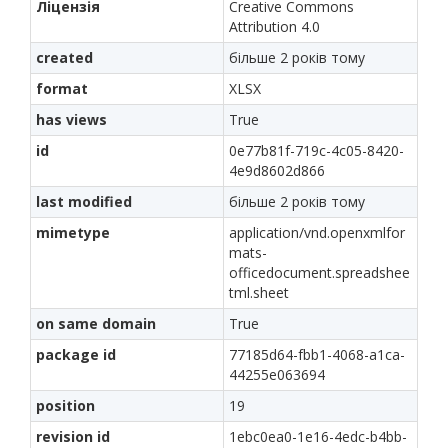
Ліцензія
Creative Commons
Attribution 4.0
created
більше 2 років тому
format
XLSX
has views
True
id
0e77b81f-719c-4c05-8420-
4e9d8602d866
last modified
більше 2 років тому
mimetype
application/vnd.openxmlfor
mats-
officedocument.spreadshee
tml.sheet
on same domain
True
package id
77185d64-fbb1-4068-a1ca-
44255e063694
position
19
revision id
1ebc0ea0-1e16-4edc-b4bb-