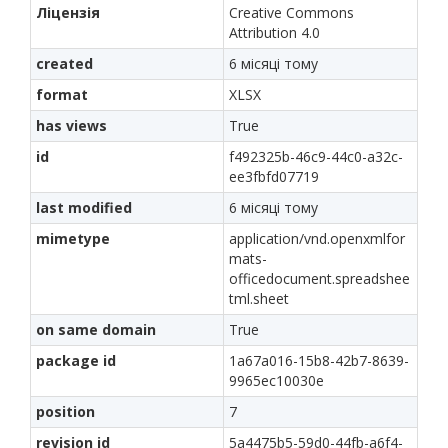
Ліцензія
Creative Commons
Attribution 4.0
created
6 місяці тому
format
XLSX
has views
True
id
f492325b-46c9-44c0-a32c-
ee3fbfd07719
last modified
6 місяці тому
mimetype
application/vnd.openxmlfor
mats-
officedocument.spreadshee
tml.sheet
on same domain
True
package id
1a67a016-15b8-42b7-8639-
9965ec10030e
position
7
revision id
5a4475b5-59d0-44fb-a6f4-