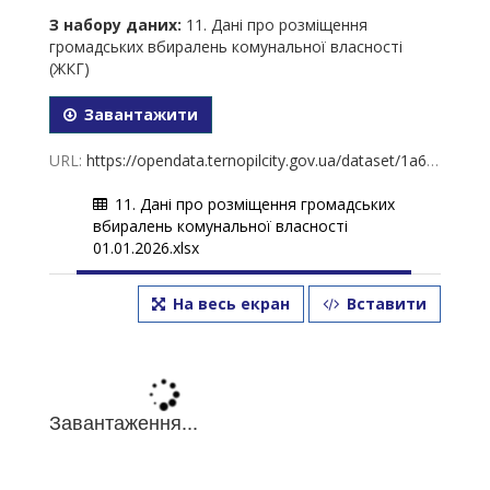
З набору даних:
11. Дані про розміщення
громадських вбиралень комунальної власності
(ЖКГ)
Завантажити
URL:
https://opendata.ternopilcity.gov.ua/dataset/1a67a016-15b8-42b7-8639-9965ec10030e/resource/f492325b-46c9-44c0-a32c-ee3fbfd07719/download/11.-01.01.2026.xlsx
11. Дані про розміщення громадських
вбиралень комунальної власності
01.01.2026.xlsx
На весь екран
Вставити