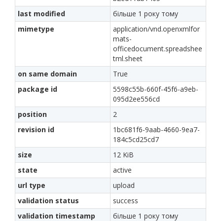
last modified
більше 1 року тому
mimetype
application/vnd.openxmlfor
mats-
officedocument.spreadshee
tml.sheet
on same domain
True
package id
5598c55b-660f-45f6-a9eb-
095d2ee556cd
position
2
revision id
1bc681f6-9aab-4660-9ea7-
184c5cd25cd7
size
12 KiB
state
active
url type
upload
validation status
success
validation timestamp
більше 1 року тому