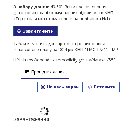
З набору даних:
49(50). Звіти про виконання
фінансових планів комунальних підприємств КНП
«Тернопільська стоматологічна поліклініка №1»
Завантажити
Таблиця містить дані про звіт про виконання
фінансового плану за2024 рік КНП "ТМСП №1" ТМР
URL:
https://opendata.ternopilcity.gov.ua/dataset/5598c55b-660f-45f6-a9eb-095d2ee556cd/resource/f9f20285-0c80-4405-b248-b2ed11ab1405/download/4950.-_-_-_-__2024.xlsx
Провідник даних
На весь екран
Вставити