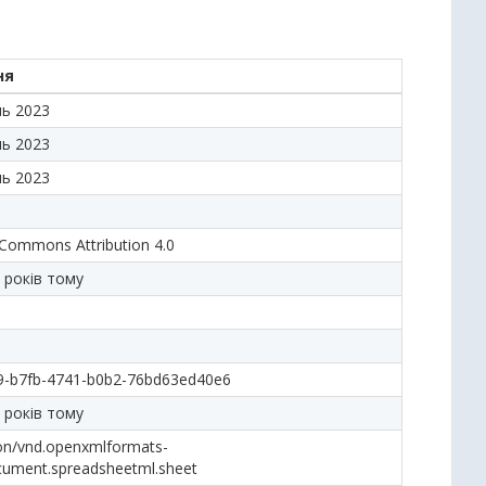
ня
нь 2023
нь 2023
нь 2023
 Commons Attribution 4.0
 років тому
9-b7fb-4741-b0b2-76bd63ed40e6
 років тому
ion/vnd.openxmlformats-
cument.spreadsheetml.sheet