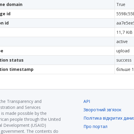
me domain
True
ge id
5598c55
on id
aa7e5ee
11,7 KiB
active
pe
upload
tion status
success
ation timestamp
більше 1
 the Transparency and
API
istration and Services
Зворотний зв'язок
is made possible by the
Політика відкритих дани
ican people through the United
nal Development (USAID)
Про портал
K government. The contents do