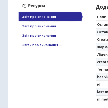
Ресурси
Дод
Звіт про виконання ...
Поле
Остан
Звіт про виконання ...
Остан
Звіт про виконання ...
Creat
Звіти про виконання ...
Форм
Ліцен
creat
forma
has v
id
last m
mime