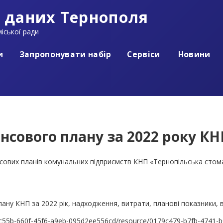
 даних Тернополя
іської ради
и
Запропонувати набір
Сервіси
Новини
нсового плану за 2022 року КНП
ансових планів комунальних підприємств КНП «Тернопільська стом
ану КНП за 2022 рік, надходження, витрати, планові показники, 
598c55b-660f-45f6-a9eb-095d2ee556cd/resource/0179c479-b7fb-4741-