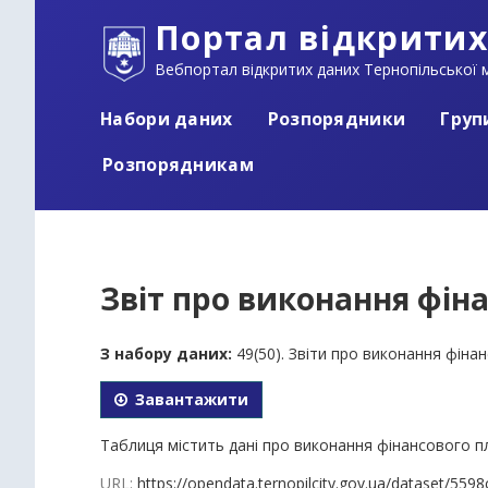
Портал відкритих
Вебпортал відкритих даних Тернопільської м
Набори даних
Розпорядники
Груп
Розпорядникам
Звіт про виконання фіна
З набору даних:
49(50). Звіти про виконання фін
Завантажити
Таблиця містить дані про виконання фінансового пл
URL:
https://opendata.ternopilcity.gov.ua/dataset/5