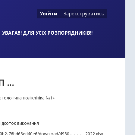
Увійти
Зареєструватись
УВАГА!!! ДЛЯ УСІХ РОЗПОРЯДНИКІВ!!
 ...
атологічна поліклініка №1»
відсоток виконання
b0b2-76bd63ed40e6/download/4950.-_-_-_-__2022.xlsx