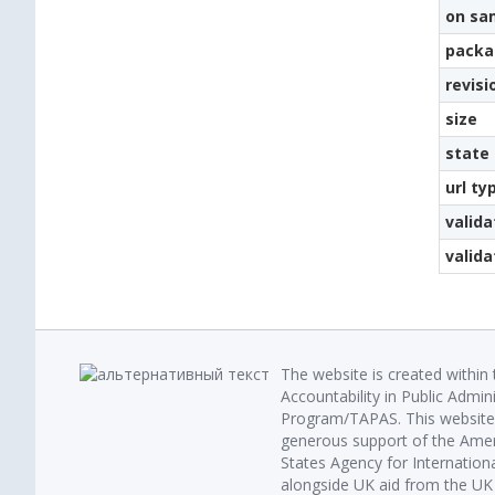
on sa
packa
revisi
size
state
url ty
valida
valid
The website is created within
Accountability in Public Admin
Program/TAPAS. This website 
generous support of the Amer
States Agency for Internatio
alongside UK aid from the U