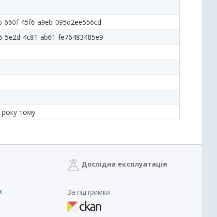
b-660f-45f6-a9eb-095d2ee556cd
5-5e2d-4c81-ab61-fe76483485e9
 року тому
Дослідна експлуатація
х
За підтримки