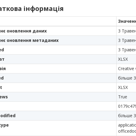
аткова інформація
Значен
нє оновлення даних
3 Траве
нє оновлення метаданих
3 Траве
ed
3 Траве
ат
XLSX
зія
Creative
ed
більше 3
t
XLSX
iews
True
0179c47
odified
більше 3
type
applicat
officedo