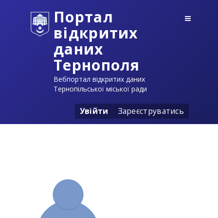
Портал
відкритих
даних
Тернополя
Вебпортал відкритих даних
Тернопільської міської ради
Увійти
Зареєструватись