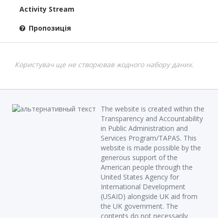
Activity Stream
Пропозиція
Користувач ще не створював жодного набору даних.
The website is created within the
Transparency and Accountability
in Public Administration and
Services Program/TAPAS. This
website is made possible by the
generous support of the
American people through the
United States Agency for
International Development
(USAID) alongside UK aid from
the UK government. The
contents do not necessarily