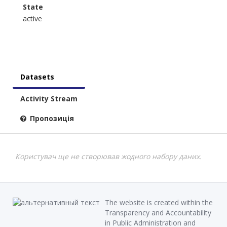
State
active
Datasets
Activity Stream
Пропозиція
Користувач ще не створював жодного набору даних.
The website is created within the
Transparency and Accountability
in Public Administration and