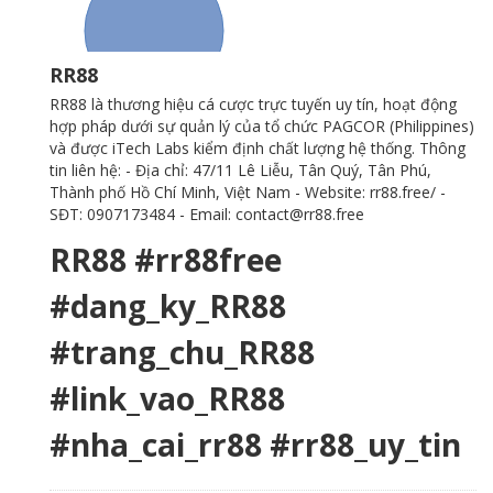
RR88
RR88
là thương hiệu cá cược trực tuyến uy tín, hoạt động
hợp pháp dưới sự quản lý của tổ chức PAGCOR (Philippines)
và được iTech Labs kiểm định chất lượng hệ thống. Thông
tin liên hệ: - Địa chỉ: 47/11 Lê Liễu, Tân Quý, Tân Phú,
Thành phố Hồ Chí Minh, Việt Nam - Website:
rr88.free/
-
SĐT: 0907173484 - Email: contact@rr88.free
RR88 #rr88free
#dang_ky_RR88
#trang_chu_RR88
#link_vao_RR88
#nha_cai_rr88 #rr88_uy_tin