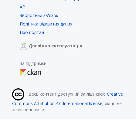
API
Зворотний зв'язок
Політика відкритих даних
Про портал
Дослідна експлуатація
За підтримки
Весь контент доступний за ліцензією
Creative
Commons Attribution 4.0 International license
, якщо не
зазначено інше