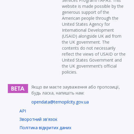
Services Program/TAPAS. This
website is made possible by the
generous support of the
American people through the
United States Agency for
International Development
(USAID) alongside UK aid from
the UK government. The
contents do not necessarily
reflect the views of USAID or the
United States Government and
the UK government’s official
policies.
Якщо ви маєте зауваження або пропозиції,
будь ласка, напишіть нам:
opendata@ternopilcity.gov.ua
API
Зворотний зв'язок
Політика відкритих даних