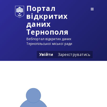
Портал
відкритих
даних
Тернополя
Вебпортал відкритих даних
Тернопільської міської ради
Увійти
Зареєструватись