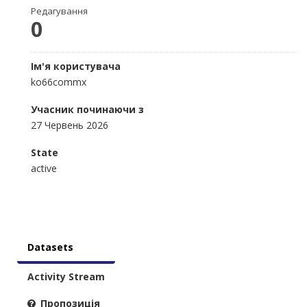
Редагування
0
Ім'я користувача
ko66commx
Учасник починаючи з
27 Червень 2026
State
active
Datasets
Activity Stream
Пропозиція