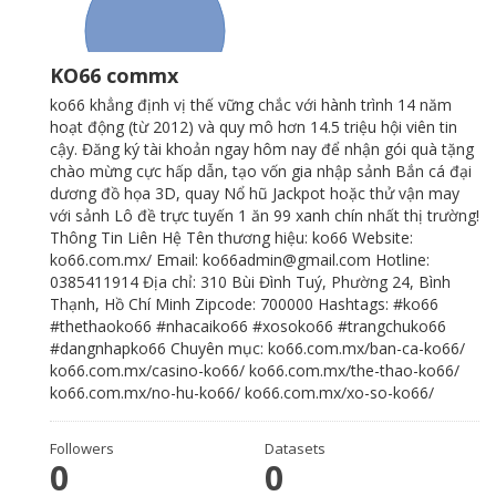
KO66 commx
ko66 khẳng định vị thế vững chắc với hành trình 14 năm
hoạt động (từ 2012) và quy mô hơn 14.5 triệu hội viên tin
cậy. Đăng ký tài khoản ngay hôm nay để nhận gói quà tặng
chào mừng cực hấp dẫn, tạo vốn gia nhập sảnh Bắn cá đại
dương đồ họa 3D, quay Nổ hũ Jackpot hoặc thử vận may
với sảnh Lô đề trực tuyến 1 ăn 99 xanh chín nhất thị trường!
Thông Tin Liên Hệ Tên thương hiệu: ko66 Website:
ko66.com.mx/ Email: ko66admin@gmail.com Hotline:
0385411914 Địa chỉ: 310 Bùi Đình Tuý, Phường 24, Bình
Thạnh, Hồ Chí Minh Zipcode: 700000 Hashtags: #ko66
#thethaoko66 #nhacaiko66 #xosoko66 #trangchuko66
#dangnhapko66 Chuyên mục: ko66.com.mx/ban-ca-ko66/
ko66.com.mx/casino-ko66/ ko66.com.mx/the-thao-ko66/
ko66.com.mx/no-hu-ko66/ ko66.com.mx/xo-so-ko66/
Followers
Datasets
0
0