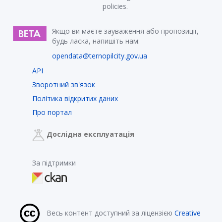
policies.
Якщо ви маєте зауваження або пропозиції,
будь ласка, напишіть нам:
opendata@ternopilcity.gov.ua
API
Зворотний зв'язок
Політика відкритих даних
Про портал
Дослідна експлуатація
За підтримки
Весь контент доступний за ліцензією
Creative