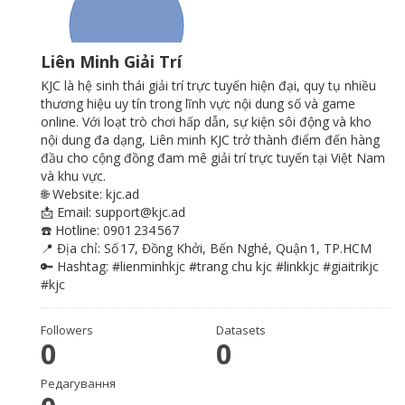
Liên Minh Giải Trí
KJC
là hệ sinh thái giải trí trực tuyến hiện đại, quy tụ nhiều
thương hiệu uy tín trong lĩnh vực nội dung số và game
online. Với loạt trò chơi hấp dẫn, sự kiện sôi động và kho
nội dung đa dạng, Liên minh KJC trở thành điểm đến hàng
đầu cho cộng đồng đam mê giải trí trực tuyến tại Việt Nam
và khu vực.
🌐 Website:
kjc.ad
📩 Email: support@kjc.ad
☎️ Hotline: 0901 234 567
📍 Địa chỉ: Số 17, Đồng Khởi, Bến Nghé, Quận 1, TP.HCM
🔑 Hashtag: #lienminhkjc #trang chu kjc #linkkjc #giaitrikjc
#kjc
Followers
Datasets
0
0
Редагування