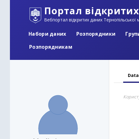
Портал відкритих
Вебпортал відкритих даних Тернопільської м
Набори даних
Розпорядники
Груп
Розпорядникам
Data
Корист