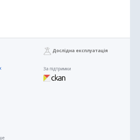
Дослідна експлуатація
х
За підтримки
нше