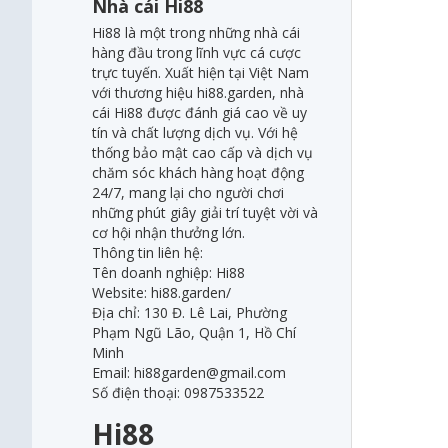
Nhà cái Hi88
Hi88
là một trong những nhà cái
hàng đầu trong lĩnh vực cá cược
trực tuyến. Xuất hiện tại Việt Nam
với thương hiệu hi88.garden, nhà
cái Hi88 được đánh giá cao về uy
tín và chất lượng dịch vụ. Với hệ
thống bảo mật cao cấp và dịch vụ
chăm sóc khách hàng hoạt động
24/7, mang lại cho người chơi
những phút giây giải trí tuyệt vời và
cơ hội nhận thưởng lớn.
Thông tin liên hệ:
Tên doanh nghiệp: Hi88
Website:
hi88.garden/
Địa chỉ: 130 Đ. Lê Lai, Phường
Phạm Ngũ Lão, Quận 1, Hồ Chí
Minh
Email: hi88garden@gmail.com
Số điện thoại: 0987533522
Hi88