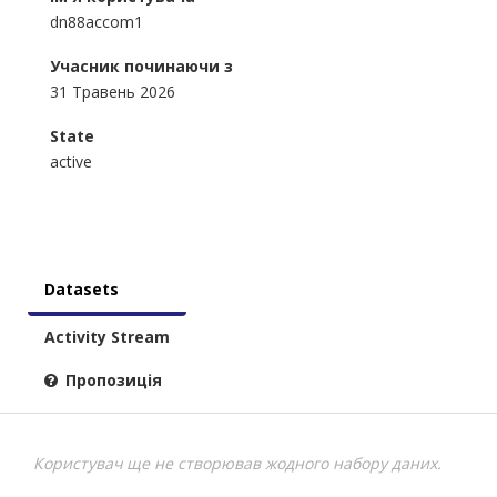
dn88accom1
Учасник починаючи з
31 Травень 2026
State
active
Datasets
Activity Stream
Пропозиція
Користувач ще не створював жодного набору даних.