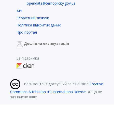
opendata@ternopilcity.gov.ua
API
Зворотний зв'язок
Політика відкритих даних
Про портал
Дослідна експлуатація
За підтримки
Весь контент доступний за ліцензією
Creative
Commons Attribution 4.0 International license
, якщо не
зазначено інше