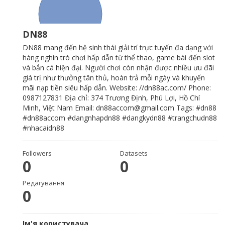
DN88
DN88
mang đến hệ sinh thái giải trí trực tuyến đa dạng với
hàng nghìn trò chơi hấp dẫn từ thể thao, game bài đến slot
và bắn cá hiện đại. Người chơi còn nhận được nhiều ưu đãi
giá trị như thưởng tân thủ, hoàn trả mỗi ngày và khuyến
mãi nạp tiền siêu hấp dẫn. Website:
//dn88ac.com/
Phone:
0987127831 Địa chỉ: 374 Trương Định, Phú Lợi, Hồ Chí
Minh, Việt Nam Email: dn88accom@gmail.com Tags: #dn88
#dn88accom #dangnhapdn88 #dangkydn88 #trangchudn88
#nhacaidn88
Followers
Datasets
0
0
Редагування
0
Ім'я користувача