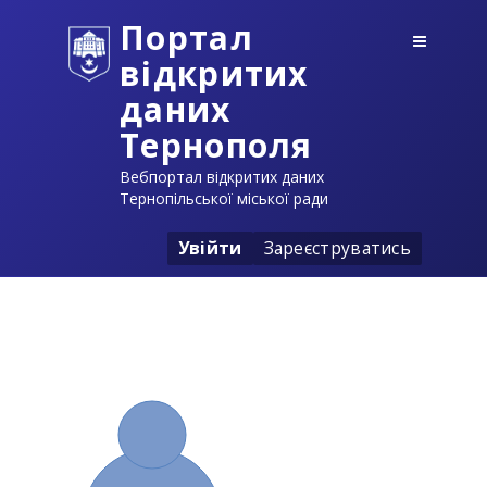
Портал
відкритих
даних
Тернополя
Вебпортал відкритих даних
Тернопільської міської ради
Увійти
Зареєструватись