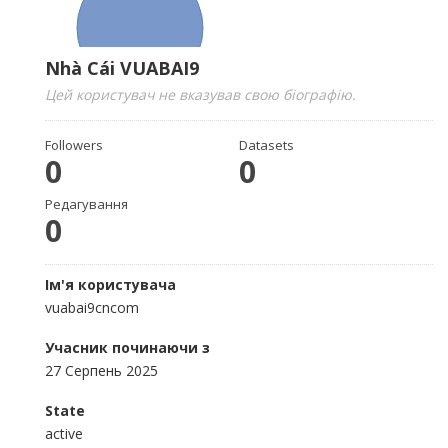
Nhà Cái VUABAI9
Цей користувач не вказував свою біографію.
Followers
Datasets
0
0
Редагування
0
Ім'я користувача
vuabai9cncom
Учасник починаючи з
27 Серпень 2025
State
active