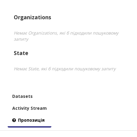
Organizations
Немає Organizations, які б підходили пошуковому
запиту
State
Немає State, які б підходили пошуковому запиту
Datasets
Activity Stream
Пропозиція