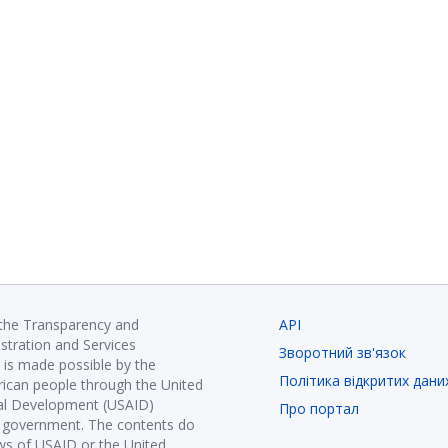
 the Transparency and
API
istration and Services
Зворотний зв'язок
is made possible by the
Політика відкритих дани
ican people through the United
nal Development (USAID)
Про портал
K government. The contents do
ews of USAID or the United