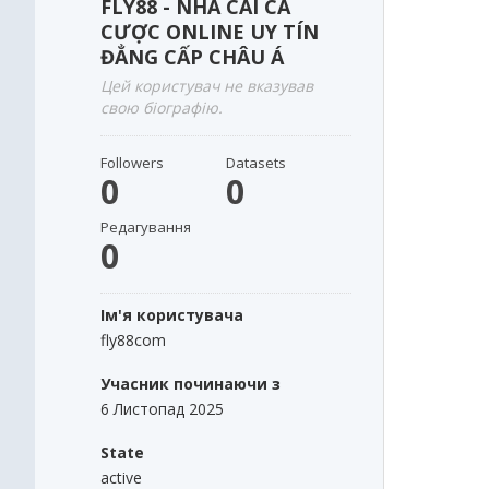
FLY88 - NHÀ CÁI CÁ
CƯỢC ONLINE UY TÍN
ĐẲNG CẤP CHÂU Á
Цей користувач не вказував
свою біографію.
Followers
Datasets
0
0
Редагування
0
Ім'я користувача
fly88com
Учасник починаючи з
6 Листопад 2025
State
active