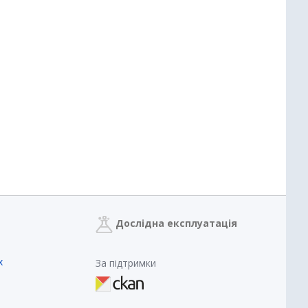
Дослідна експлуатація
х
За підтримки