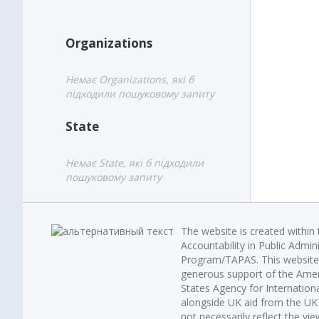
Organizations
Немає Organizations, які б
підходили пошуковому запиту
State
Немає State, які б підходили
пошуковому запиту
The website is created within
Accountability in Public Admin
Program/TAPAS. This website 
generous support of the Amer
States Agency for Internatio
alongside UK aid from the U
not necessarily reflect the vi