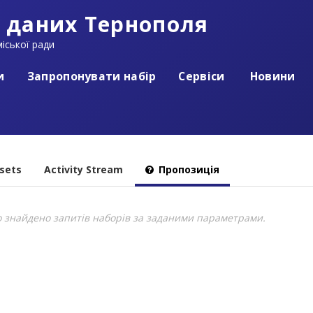
 даних Тернополя
іської ради
и
Запропонувати набір
Сервіси
Новини
sets
Activity Stream
Пропозиція
о знайдено запитів наборів за заданими параметрами.