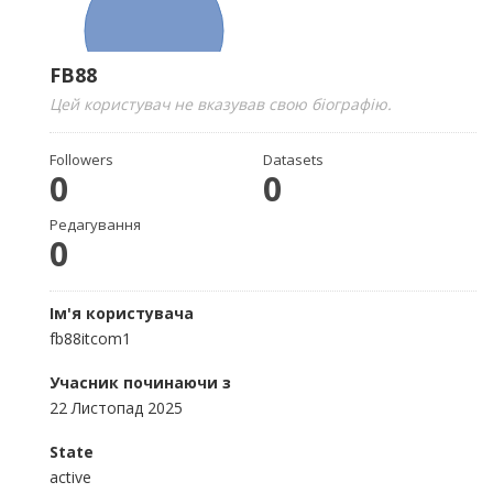
FB88
Цей користувач не вказував свою біографію.
Followers
Datasets
0
0
Редагування
0
Ім'я користувача
fb88itcom1
Учасник починаючи з
22 Листопад 2025
State
active