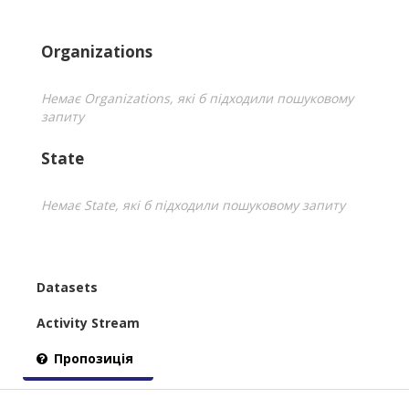
Organizations
Немає Organizations, які б підходили пошуковому
запиту
State
Немає State, які б підходили пошуковому запиту
Datasets
Activity Stream
Пропозиція