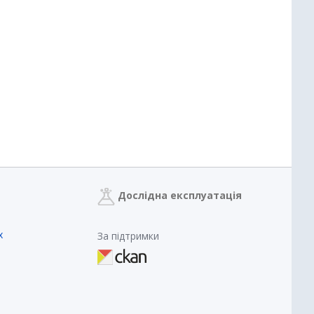
Дослідна експлуатація
х
За підтримки