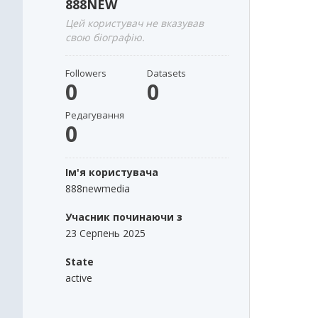
888NEW
Цей користувач не вказував
свою біографію.
Followers
Datasets
0
0
Редагування
0
Ім'я користувача
888newmedia
Учасник починаючи з
23 Серпень 2025
State
active