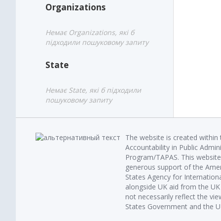
Organizations
Немає Organizations, які б
підходили пошуковому запиту
State
Немає State, які б підходили
пошуковому запиту
The website is created within
Accountability in Public Admin
Program/TAPAS. This website 
generous support of the Amer
States Agency for Internatio
alongside UK aid from the U
not necessarily reflect the vi
States Government and the UK 