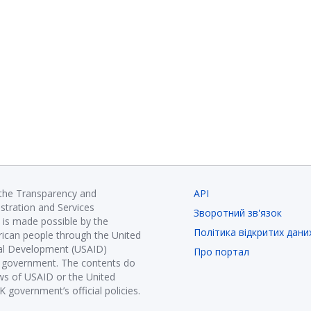
 the Transparency and
API
istration and Services
Зворотний зв'язок
is made possible by the
Політика відкритих дани
ican people through the United
nal Development (USAID)
Про портал
K government. The contents do
ews of USAID or the United
government’s official policies.