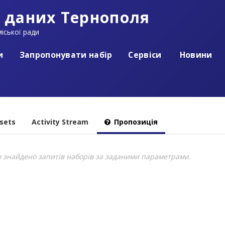
 даних Тернополя
іської ради
и
Запропонувати набір
Сервіси
Новини
sets
Activity Stream
Пропозиція
о знайдено запитів наборів за заданими параметрами.