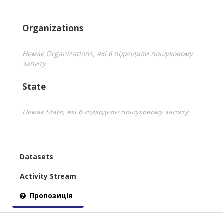
Organizations
Немає Organizations, які б підходили пошуковому
запиту
State
Немає State, які б підходили пошуковому запиту
Datasets
Activity Stream
Пропозиція